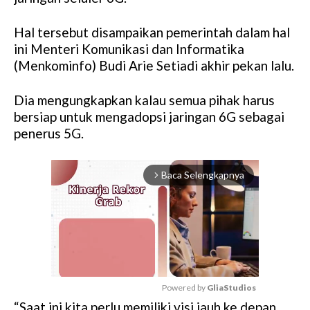
Hal tersebut disampaikan pemerintah dalam hal
ini Menteri Komunikasi dan Informatika
(Menkominfo) Budi Arie Setiadi akhir pekan lalu.
Dia mengungkapkan kalau semua pihak harus
bersiap untuk mengadopsi jaringan 6G sebagai
penerus 5G.
Baca Selengkapnya
arrow_forward_ios
Powered by 
GliaStudios
“Saat ini kita perlu memiliki visi jauh ke depan,