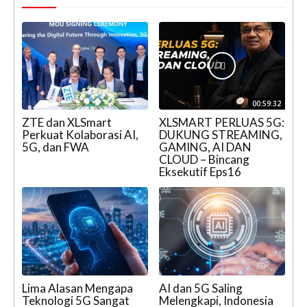
00:59:32
ZTE dan XLSmart
XLSMART PERLUAS 5G:
Perkuat Kolaborasi AI,
DUKUNG STREAMING,
5G, dan FWA
GAMING, AI DAN
CLOUD – Bincang
Eksekutif Eps16
Lima Alasan Mengapa
AI dan 5G Saling
Teknologi 5G Sangat
Melengkapi, Indonesia