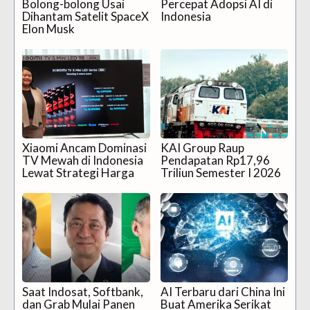
Bolong-bolong Usai
Percepat Adopsi AI di
Dihantam Satelit SpaceX
Indonesia
Elon Musk
Xiaomi Ancam Dominasi
KAI Group Raup
TV Mewah di Indonesia
Pendapatan Rp17,96
Lewat Strategi Harga
Triliun Semester I 2026
Saat Indosat, Softbank,
AI Terbaru dari China Ini
dan Grab Mulai Panen
Buat Amerika Serikat