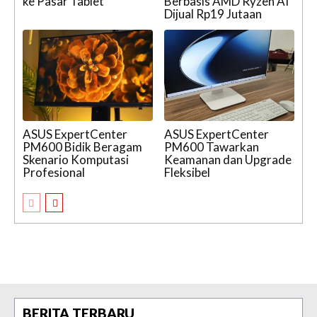
ke Pasar Tablet
Berbasis AMD Ryzen AI
Dijual Rp19 Jutaan
ASUS ExpertCenter
ASUS ExpertCenter
PM600 Bidik Beragam
PM600 Tawarkan
Skenario Komputasi
Keamanan dan Upgrade
Profesional
Fleksibel
BERITA TERBARU