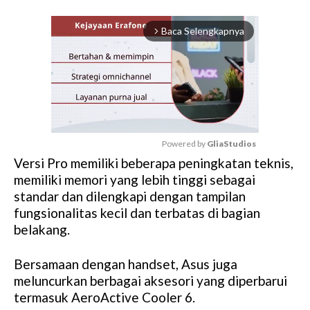
Baca Selengkapnya
arrow_forward_ios
Powered by 
GliaStudios
Versi Pro memiliki beberapa peningkatan teknis,
M
memiliki memori yang lebih tinggi sebagai
u
standar dan dilengkapi dengan tampilan
t
fungsionalitas kecil dan terbatas di bagian
e
belakang.
Bersamaan dengan handset, Asus juga
meluncurkan berbagai aksesori yang diperbarui
termasuk AeroActive Cooler 6.