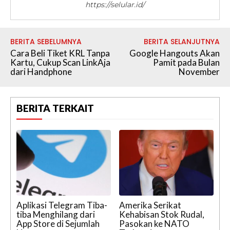
https://selular.id/
BERITA SEBELUMNYA
BERITA SELANJUTNYA
Cara Beli Tiket KRL Tanpa
Google Hangouts Akan
Kartu, Cukup Scan LinkAja
Pamit pada Bulan
dari Handphone
November
BERITA TERKAIT
Aplikasi Telegram Tiba-
Amerika Serikat
tiba Menghilang dari
Kehabisan Stok Rudal,
App Store di Sejumlah
Pasokan ke NATO