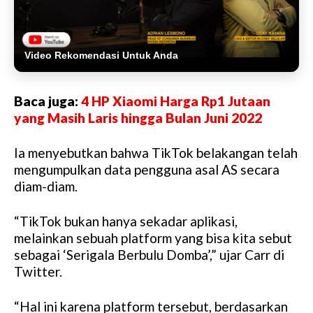
Video Rekomendasi Untuk Anda
Baca juga:
4 HP Xiaomi Harga Rp1 Jutaan
yang Masih Laris hingga Bulan Juni 2022
Ia menyebutkan bahwa TikTok belakangan telah
mengumpulkan data pengguna asal AS secara
diam-diam.
“TikTok bukan hanya sekadar aplikasi,
melainkan sebuah platform yang bisa kita sebut
sebagai ‘Serigala Berbulu Domba’,” ujar Carr di
Twitter.
“Hal ini karena platform tersebut, berdasarkan