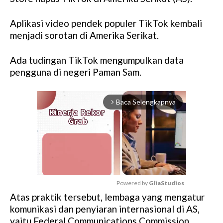
Aplikasi video pendek populer TikTok kembali
menjadi sorotan di Amerika Serikat.
Ada tudingan TikTok mengumpulkan data
pengguna di negeri Paman Sam.
Baca Selengkapnya
arrow_forward_ios
Powered by 
GliaStudios
Atas praktik tersebut, lembaga yang mengatur
M
komunikasi dan penyiaran internasional di AS,
u
yaitu Federal Communications Commission
t