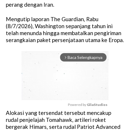
perang dengan Iran.
Mengutip laporan The Guardian, Rabu
(8/7/2026), Washington sepanjang tahun ini
telah menunda hingga membatalkan pengiriman
serangkaian paket persenjataan utama ke Eropa.
Baca Selengkapnya
arrow_forward_ios
Powered by 
GliaStudios
Alokasi yang tersendat tersebut mencakup
M
rudal penjelajah Tomahawk, artileri roket
u
bergerak Himars, serta rudal Patriot Advanced
t