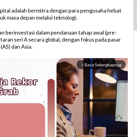
pital adalah bermitra dengan para pengusaha hebat
k masa depan melalui teknologi.
n berinvestasi dalam pendanaan tahap awal (pre-
taran seri A secara global, dengan fokus pada pasar
(AS) dan Asia.
Baca Selengkapnya
arrow_forward_ios