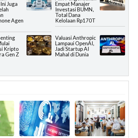
Ini Juga
Empat Manajer
elah
Investasi BUMN,
an
Total Dana
hone Agen
Kelolaan Rp170T
Penting
Valuasi Anthropic
ulai
Lampaui OpenAI,
si Kripto
Jadi Startup AI
ra Gen Z
Mahal di Dunia