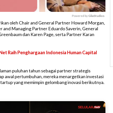
Powered by 
GliaStudios
rikan oleh Chair and General Partner Howard Morgan,
r and Managing Partner Eduardo Saverin, General
M
Greenbaum dan Karen Page, serta Partner Karan
u
t
e
 Net Raih Penghargaan Indonesia Human Capital
aman puluhan tahun sebagai partner strategis
ap awal pertumbuhan, mereka menargetkan investasi
startup yang memimpin gelombang inovasi berikutnya.