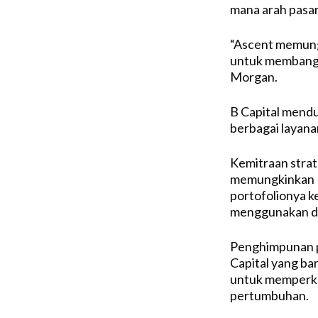
mana arah pasar
“Ascent memung
untuk membangu
Morgan.
B Capital mend
berbagai layana
Kemitraan stra
memungkinkan B
portofolionya ke
menggunakan de
Penghimpunan p
Capital yang b
untuk memperku
pertumbuhan.