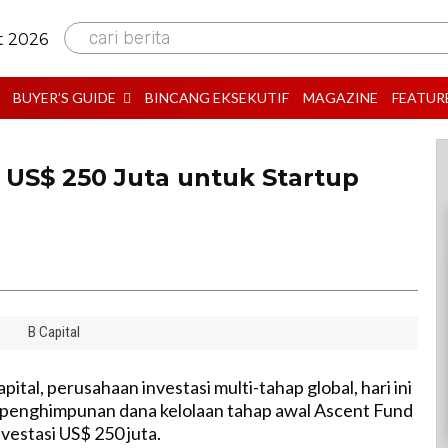
cari berita
t 2026
BUYER’S GUIDE
BINCANG EKSEKUTIF
MAGAZINE
FEATUR
i US$ 250 Juta untuk Startup
B Capital
pital, perusahaan investasi multi-tahap global, hari ini
nghimpunan dana kelolaan tahap awal Ascent Fund
nvestasi US$ 250 juta.