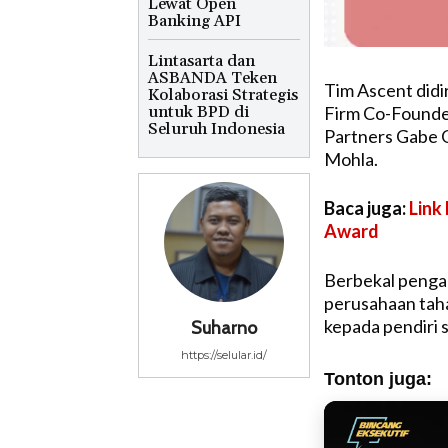
Lewat Open
Banking API
Lintasarta dan
ASBANDA Teken
Tim Ascent didi
Kolaborasi Strategis
untuk BPD di
Firm Co-Founde
Seluruh Indonesia
Partners Gabe 
Mohla.
Baca juga:
Link
Award
Berbekal pengal
perusahaan tah
kepada pendiri 
Suharno
https://selular.id/
Tonton juga: