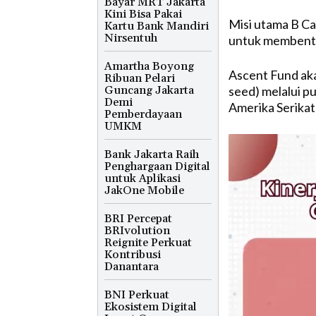
Bayar MRT Jakarta
Kini Bisa Pakai
Misi utama B Ca
Kartu Bank Mandiri
Nirsentuh
untuk membentu
Amartha Boyong
Ascent Fund aka
Ribuan Pelari
Guncang Jakarta
seed) melalui pu
Demi
Amerika Serikat 
Pemberdayaan
UMKM
Bank Jakarta Raih
Penghargaan Digital
untuk Aplikasi
JakOne Mobile
BRI Percepat
BRIvolution
Reignite Perkuat
Kontribusi
Danantara
BNI Perkuat
Ekosistem Digital