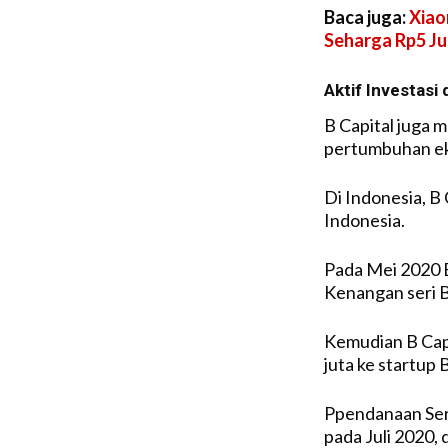
Baca juga:
Xiao
Seharga Rp5 J
Aktif Investasi 
B Capital juga 
pertumbuhan eko
Di Indonesia, B 
Indonesia.
Pada Mei 2020 B
Kenangan seri B
Kemudian B Cap
juta ke startup
Ppendanaan Seri
pada Juli 2020,