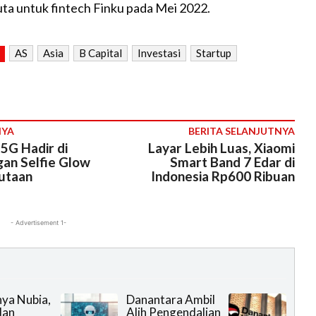
juta untuk fintech Finku pada Mei 2022.
AS
Asia
B Capital
Investasi
Startup
NYA
BERITA SELANJUTNYA
 5G Hadir di
Layar Lebih Luas, Xiaomi
gan Selfie Glow
Smart Band 7 Edar di
utaan
Indonesia Rp600 Ribuan
- Advertisement 1-
ya Nubia,
Danantara Ambil
dan
Alih Pengendalian