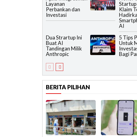
Layanan
Startup 
Perbankan dan
Klaim T
Investasi
Hadirk
Smartp
AI
Dua Strartup Ini
5 Tips 
Buat AI
Untuk M
Tandingan Milik
Investa
Anthropic
Bagi Pa
BERITA PILIHAN