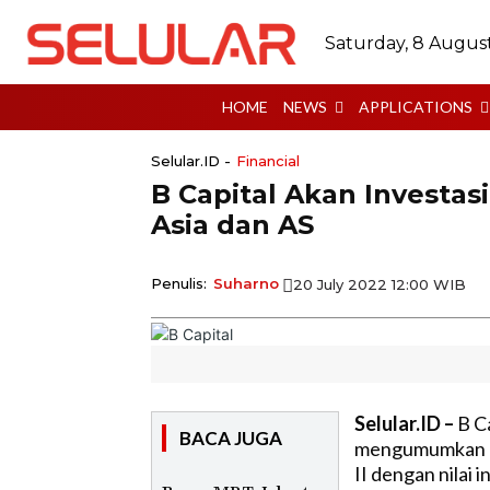
Saturday, 8 Augus
HOME
NEWS
APPLICATIONS
Selular.ID -
Financial
B Capital Akan Investas
Asia dan AS
Penulis:
Suharno
20 July 2022 12:00 WIB
Selular.ID –
B Ca
BACA JUGA
mengumumkan pe
II dengan nilai i