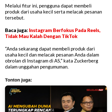
Melalui fitur ini, pengguna dapat membeli
M
produk dari usaha kecil serta melacak pesanan
u
tersebut.
t
e
Baca juga:
Instagram Berfokus Pada Reels,
Tidak Mau Kalah Dengan TikTok
“Anda sekarang dapat membeli produk dari
usaha kecil dan melacak pesanan Anda dalam
obrolan di Instagram di AS,” kata Zuckerberg
dalam unggahan pengumuman.
Tonton juga: