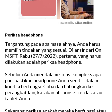
Powered by 
GliaStudios
M
Periksa headphone
u
t
Tergantung pada apa masalahnya, Anda harus
e
memilih tindakan yang sesuai. Dilansir dari On
MSFT, Rabu (27/7/2022), pertama, yang harus
dilakukan adalah periksa headphone.
Sebelum Anda mendalami solusi kompleks apa
pun, pastikan headphone Anda sendiri dalam
kondisi berfungsi. Coba dan hubungkan ke
perangkat lain, katakanlah, ponsel cerdas atau
tablet Anda.
Sekarang periksa apakah mereka berfungsi atau