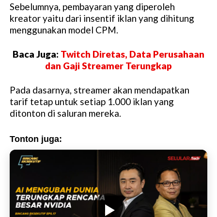
Sebelumnya, pembayaran yang diperoleh
M
kreator yaitu dari insentif iklan yang dihitung
u
menggunakan model CPM.
t
e
Baca Juga:
Twitch Diretas, Data Perusahaan
dan Gaji Streamer Terungkap
Pada dasarnya, streamer akan mendapatkan
tarif tetap untuk setiap 1.000 iklan yang
ditonton di saluran mereka.
Tonton juga: