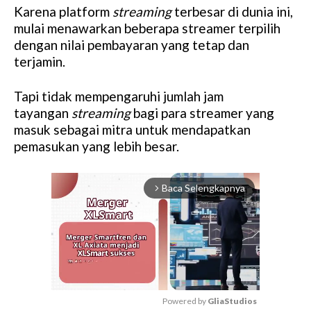
Karena platform
streaming
terbesar di dunia ini,
mulai menawarkan beberapa streamer terpilih
dengan nilai pembayaran yang tetap dan
terjamin.
Tapi tidak mempengaruhi jumlah jam
tayangan
streaming
bagi para streamer yang
masuk sebagai mitra untuk mendapatkan
pemasukan yang lebih besar.
Baca Selengkapnya
arrow_forward_ios
Powered by 
GliaStudios