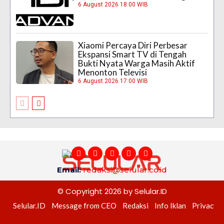
6 August 2026 18:00 WIB
Xiaomi Percaya Diri Perbesar
Ekspansi Smart TV di Tengah
Bukti Nyata Warga Masih Aktif
Menonton Televisi
6 August 2026 17:00 WIB
Email:
redaksi@selular.co.id
© Copyright 2026 by Selular.ID
Selular.ID
Message from CEO
Redaksi
Info Iklan
Privacy P