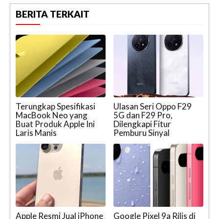
BERITA TERKAIT
Terungkap Spesifikasi
Ulasan Seri Oppo F29
MacBook Neo yang
5G dan F29 Pro,
Buat Produk Apple Ini
Dilengkapi Fitur
Laris Manis
Pemburu Sinyal
Apple Resmi Jual iPhone
Google Pixel 9a Rilis di