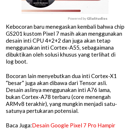
Powered by 
GliaStudios
Kebocoran baru menegaskan kembali bahwa chip
M
GS201 kustom Pixel 7 masih akan menggunakan
u
desain inti CPU 4+2+2 dan juga akan tetap
t
menggunakan inti Cortex-A55, sebagaimana
e
dibuktikan oleh solusi khusus yang terlihat di
log boot.
Bocoran lain menyebutkan dua inti Cortex-X1
“besar” juga akan dibawa dari Tensor asli.
Desain aslinya menggunakan inti A76 lama,
bukan Cortex-A78 terbaru (core menengah
ARMv8 terakhir), yang mungkin menjadi satu-
satunya pertukaran potensial.
Baca Juga:
Desain Google Pixel 7 Pro Hampir