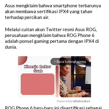
Asus mengklaim bahwa smartphone terbarunya
akan membawa sertifikasi IPX4 yang tahan
terhadap percikan air.
Melalui cuitan akun Twitter resmi Asus ROG,
perusahaan mengklaim bahwa ROG Phone 6
adalah ponsel gaming pertama dengan IPX4 di
dunia.
Baca Selengkapnya
arrow_forward_ios
Powered by 
GliaStudios
ROG Phone 6 baru-baru ini disertifikasi sebagai