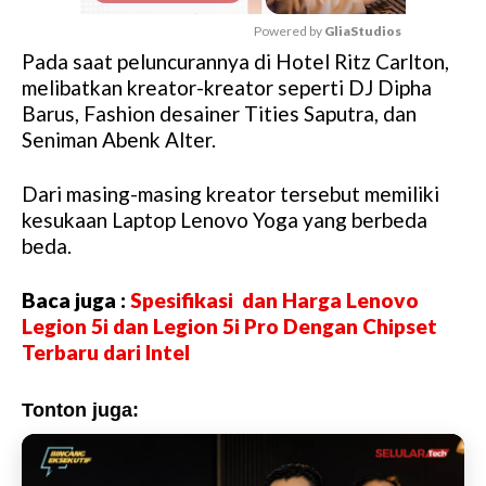
Powered by 
GliaStudios
Pada saat peluncurannya di Hotel Ritz Carlton,
M
melibatkan kreator-kreator seperti DJ Dipha
u
Barus, Fashion desainer Tities Saputra, dan
t
Seniman Abenk Alter.
e
Dari masing-masing kreator tersebut memiliki
kesukaan Laptop Lenovo Yoga yang berbeda
beda.
Baca juga :
Spesifikasi dan Harga Lenovo
Legion 5i dan Legion 5i Pro Dengan Chipset
Terbaru dari Intel
Tonton juga: