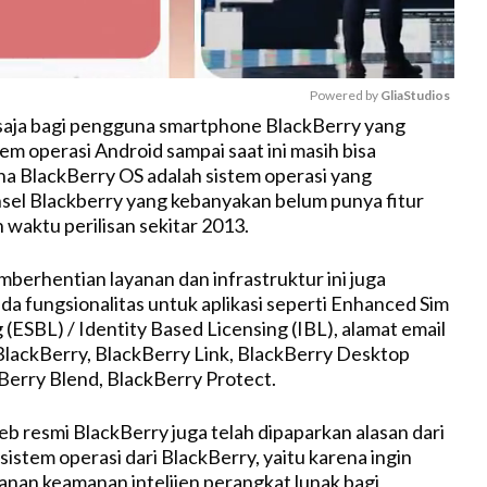
Powered by 
GliaStudios
aja bagi pengguna smartphone BlackBerry yang
m operasi Android sampai saat ini masih bisa
M
a BlackBerry OS adalah sistem operasi yang
u
el Blackberry yang kebanyakan belum punya fitur
t
 waktu perilisan sekitar 2013.
e
berhentian layanan dan infrastruktur ini juga
a fungsionalitas untuk aplikasi seperti Enhanced Sim
(ESBL) / Identity Based Licensing (IBL), alamat email
BlackBerry, BlackBerry Link, BlackBerry Desktop
erry Blend, BlackBerry Protect.
 resmi BlackBerry juga telah dipaparkan alasan dari
istem operasi dari BlackBerry, yaitu karena ingin
nan keamanan intelijen perangkat lunak bagi