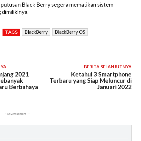
eputusan Black Berry segera mematikan sistem
 dimilikinya.
BlackBerry
BlackBerry OS
TAGS
NYA
BERITA SELANJUTNYA
njang 2021
Ketahui 3 Smartphone
Sebanyak
Terbaru yang Siap Meluncur di
Baru Berbahaya
Januari 2022
- Advertisement 1-