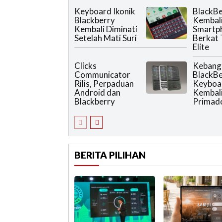
Keyboard Ikonik
BlackBe
Blackberry
Kembali
Kembali Diminati
Smartp
Setelah Mati Suri
Berkat 
Elite
Clicks
Kebang
Communicator
BlackBe
Rilis, Perpaduan
Keyboar
Android dan
Kembali
Blackberry
Primad
BERITA PILIHAN