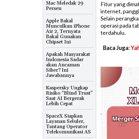
Mac Meledak 29
Fitur yang dima
Persen
internet, pangg
Selain perangka
Apple Bakal
operasi pada ta
Munculkan iPhone
Air 2, Ternyata
terdahulu.
Bakal Gunakan
Chipset Ini
Baca Juga:
Yah
Apakah Masyarakat
Indonesia Sadar
akan Ancaman
Siber? Ini
Jawabannya
Kaspersky Ungkap
Risiko “Blind Trust”
Saat AI Bergerak
Lebih Cepat
SpaceX Siapkan
Layanan Seluler,
Tantang Operator
Telekomunikasi AS