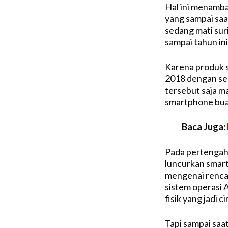
Hal ini menamba
yang sampai saa
sedang mati sur
sampai tahun ini
Karena produk s
2018 dengan ser
tersebut saja m
smartphone bua
Baca Juga:
Pada pertengah
luncurkan smart
mengenai renca
sistem operasi
fisik yang jadi 
Tapi sampai saat