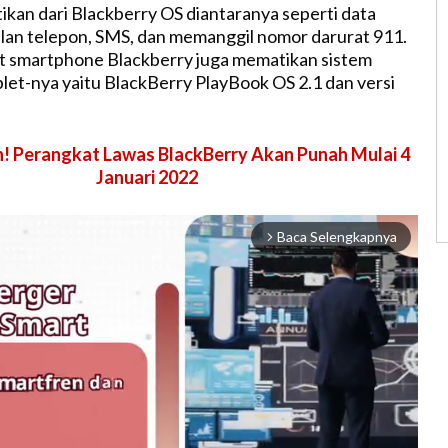
tikan dari Blackberry OS diantaranya seperti data
ilan telepon, SMS, dan memanggil nomor darurat 911.
t smartphone Blackberry juga mematikan sistem
blet-nya yaitu BlackBerry PlayBook OS 2.1 dan versi
! Perangkat Lawas BlackBerry Akan Punah Mulai 4
Januari 2022
Baca Selengkapnya
arrow_forward_ios