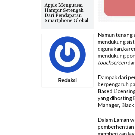
Apple Menguasai
Hampir Setengah
Dari Pendapatan
Smartphone Global
Namun tenang s
mendukung siste
digunakan,karen
mendukung pons
touchscreen
dan
Dampak dari pem
Redaksi
berpengaruh pad
Based Licensing 
yang dihosting 
Manager, BlackB
Dalam Laman web
pemberhentian s
memberikan laya