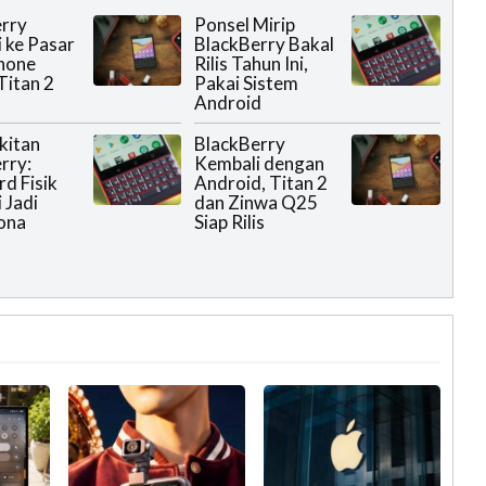
rry
Ponsel Mirip
 ke Pasar
BlackBerry Bakal
hone
Rilis Tahun Ini,
Titan 2
Pakai Sistem
Android
kitan
BlackBerry
rry:
Kembali dengan
d Fisik
Android, Titan 2
 Jadi
dan Zinwa Q25
ona
Siap Rilis