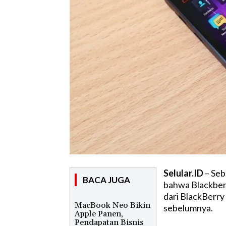
Selular.ID
– Seb
BACA JUGA
bahwa Blackberr
dari BlackBerry 
MacBook Neo Bikin
sebelumnya.
Apple Panen,
Pendapatan Bisnis