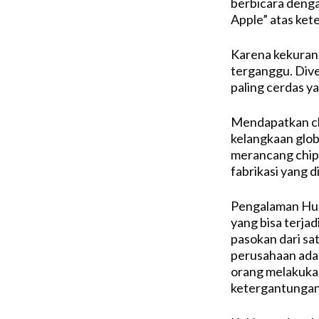
berbicara deng
Apple” atas ket
Karena kekurang
terganggu. Diver
paling cerdas y
Mendapatkan chip
kelangkaan glo
merancang chip K
fabrikasi yang 
Pengalaman Hua
yang bisa terja
pasokan dari sat
perusahaan adal
orang melakuka
ketergantungan