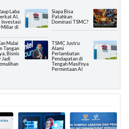
aup Laba
Siapa Bisa
erkat AI,
Patahkan
Investasi
Dominasi TSMC?
Miliar di
Tan Mulai
TSMC Justru
n Tangan
Alami
a, Bisnis
Perlambatan
 Jadi
Pendapatan di
emulihan
Tengah Masifnya
Permintaan AI