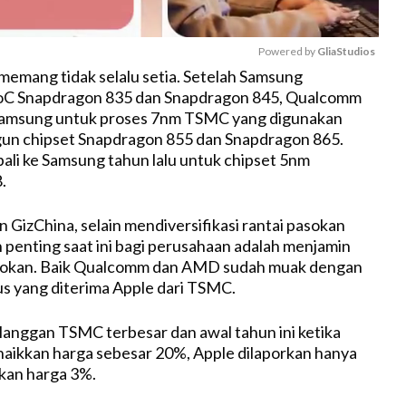
Powered by 
GliaStudios
memang tidak selalu setia. Setelah Samsung
C Snapdragon 835 dan Snapdragon 845, Qualcomm
M
amsung untuk proses 7nm TSMC yang digunakan
u
n chipset Snapdragon 855 dan Snapdragon 865.
t
li ke Samsung tahun lalu untuk chipset 5nm
e
.
 GizChina, selain mendiversifikasi rantai pasokan
 penting saat ini bagi perusahaan adalah menjamin
okan. Baik Qualcomm dan AMD sudah muak dengan
s yang diterima Apple dari TSMC.
langgan TSMC terbesar dan awal tahun ini ketika
aikkan harga sebesar 20%, Apple dilaporkan hanya
kan harga 3%.