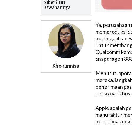
Siber? Ini
Jawabannya
Ya, perusahaan 
memproduksi So
meninggalkan S
untuk membangu
Qualcomm kemba
Snapdragon 888
Khoirunnisa
Menurut laporan
mereka, langkah
penerimaan pas
perlakuan khusu
Apple adalah pe
manufaktur men
menerima kenai