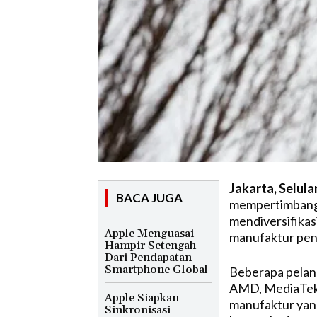
Jakarta, Selula
BACA JUGA
mempertimbangk
mendiversifikas
Apple Menguasai
manufaktur pen
Hampir Setengah
Dari Pendapatan
Smartphone Global
Beberapa pelan
AMD, MediaTek,
Apple Siapkan
manufaktur yang
Sinkronisasi