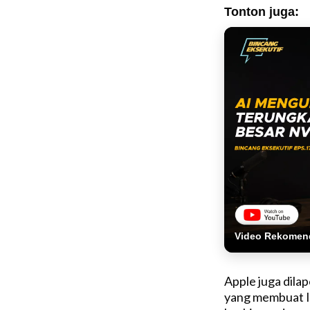
Tonton juga:
Video Rekomen
Apple juga dila
yang membuat I