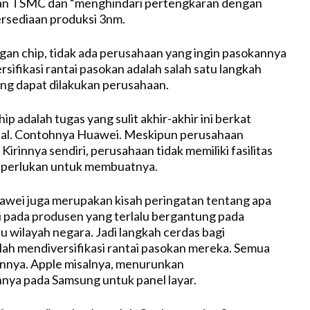
an TSMC dan “menghindari pertengkaran dengan
ersediaan produksi 3nm.
an chip, tidak ada perusahaan yang ingin pasokannya
sifikasi rantai pasokan adalah salah satu langkah
ang dapat dilakukan perusahaan.
 adalah tugas yang sulit akhir-akhir ini berkat
bal. Contohnya Huawei. Meskipun perusahaan
irinnya sendiri, perusahaan tidak memiliki fasilitas
diperlukan untuk membuatnya.
wei juga merupakan kisah peringatan tentang apa
di pada produsen yang terlalu bergantung pada
u wilayah negara. Jadi langkah cerdas bagi
ah mendiversifikasi rantai pasokan mereka. Semua
nnya. Apple misalnya, menurunkan
nya pada Samsung untuk panel layar.