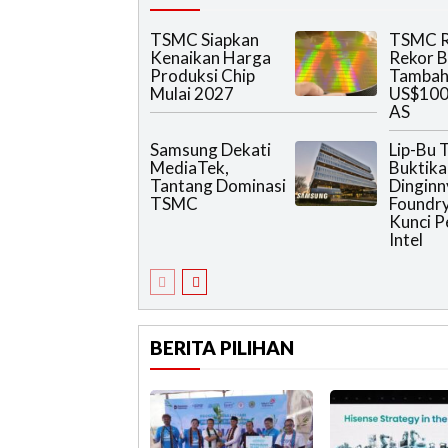
TSMC Siapkan
TSMC R
Kenaikan Harga
Rekor B
Produksi Chip
Tambah 
Mulai 2027
US$100 
AS
Samsung Dekati
Lip-Bu 
MediaTek,
Buktika
Tantang Dominasi
Dinginny
TSMC
Foundry
Kunci P
Intel
BERITA PILIHAN