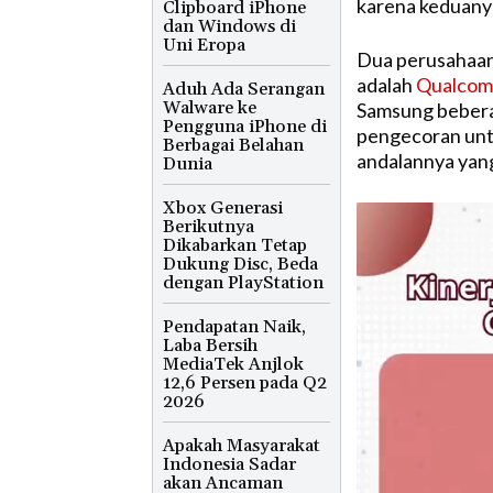
karena keduany
Clipboard iPhone
dan Windows di
Uni Eropa
Dua perusahaan 
adalah
Qualco
Aduh Ada Serangan
Walware ke
Samsung bebera
Pengguna iPhone di
pengecoran unt
Berbagai Belahan
andalannya yang
Dunia
Xbox Generasi
Berikutnya
Dikabarkan Tetap
Dukung Disc, Beda
dengan PlayStation
Pendapatan Naik,
Laba Bersih
MediaTek Anjlok
12,6 Persen pada Q2
2026
Apakah Masyarakat
Indonesia Sadar
akan Ancaman