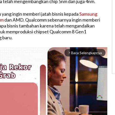
a telah mengembangkan chip 5nm dan juga 4nm.
yang ingin memberi jatah bisnis kepada
Samsung
mm
dan AMD. Qualcomm sebenarnya ingin memberi
pa bisnis tambahan karena telah mengandalkan
uk memproduksi chipset Qualcomm 8 Gen1
 baru.
Baca Selengkapnya
arrow_forward_ios