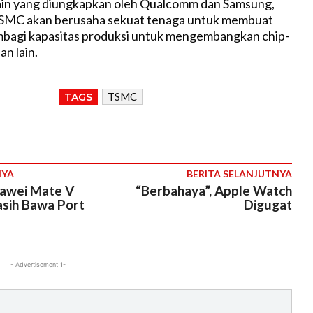
ain yang diungkapkan oleh Qualcomm dan Samsung,
SMC akan berusaha sekuat tenaga untuk membuat
mbagi kapasitas produksi untuk mengembangkan chip-
n lain.
TSMC
TAGS
NYA
BERITA SELANJUTNYA
uawei Mate V
“Berbahaya”, Apple Watch
sih Bawa Port
Digugat
- Advertisement 1-