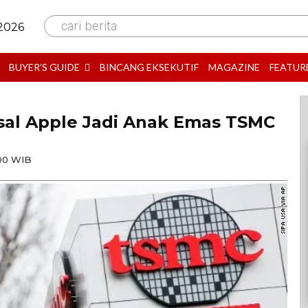
cari berita
 2026
BUYER’S GUIDE
BINCANG EKSEKUTIF
MAGAZINE
FEATUR
al Apple Jadi Anak Emas TSMC
00 WIB