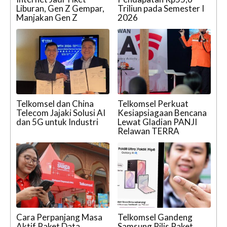
Liburan, Gen Z Gempar,
Triliun pada Semester I
Manjakan Gen Z
2026
Telkomsel dan China
Telkomsel Perkuat
Telecom Jajaki Solusi AI
Kesiapsiagaan Bencana
dan 5G untuk Industri
Lewat Gladian PANJI
Relawan TERRA
Cara Perpanjang Masa
Telkomsel Gandeng
Aktif Paket Data
Samsung Rilis Paket