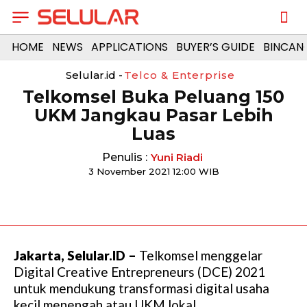
HOME
NEWS
APPLICATIONS
BUYER’S GUIDE
BINCAN
Selular.id -
Telco & Enterprise
Telkomsel Buka Peluang 150
UKM Jangkau Pasar Lebih
Luas
Penulis :
Yuni Riadi
3 November 2021 12:00 WIB
Jakarta, Selular.ID –
Telkomsel menggelar
Digital Creative Entrepreneurs (DCE) 2021
untuk mendukung transformasi digital usaha
kecil menengah atau UKM lokal.