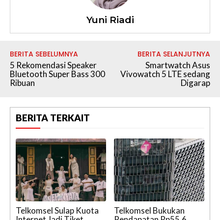
Yuni Riadi
BERITA SEBELUMNYA
BERITA SELANJUTNYA
5 Rekomendasi Speaker
Smartwatch Asus
Bluetooth Super Bass 300
Vivowatch 5 LTE sedang
Ribuan
Digarap
BERITA TERKAIT
Telkomsel Sulap Kuota
Telkomsel Bukukan
Internet Jadi Tiket
Pendapatan Rp55,6