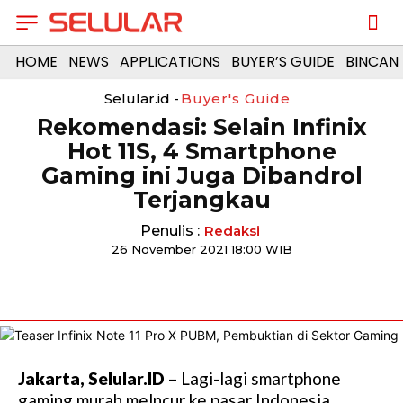
HOME
NEWS
APPLICATIONS
BUYER’S GUIDE
BINCAN
Selular.id -
Buyer's Guide
Rekomendasi: Selain Infinix
Hot 11S, 4 Smartphone
Gaming ini Juga Dibandrol
Terjangkau
Penulis :
Redaksi
26 November 2021 18:00 WIB
Jakarta, Selular.ID
– Lagi-lagi smartphone
gaming murah melncur ke pasar Indonesia,