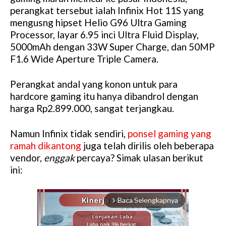
perangkat tersebut ialah Infinix Hot 11S yang
mengusng hipset Helio G96 Ultra Gaming
Processor, layar 6.95 inci Ultra Fluid Display,
5000mAh dengan 33W Super Charge, dan 50MP
F1.6 Wide Aperture Triple Camera.
Perangkat andal yang konon untuk para
hardcore gaming itu hanya dibandrol dengan
harga Rp2.899.000, sangat terjangkau.
Namun Infinix tidak sendiri,
ponsel gaming yang
ramah dikantong
juga telah dirilis oleh beberapa
vendor,
enggak
percaya? Simak ulasan berikut
ini:
Baca Selengkapnya
arrow_forward_ios