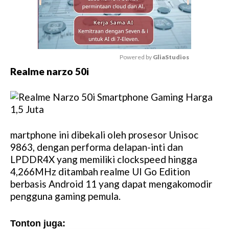
Powered by 
GliaStudios
Realme narzo 50i
M
u
t
e
martphone ini dibekali oleh prosesor Unisoc
9863, dengan performa delapan-inti dan
LPDDR4X yang memiliki clockspeed hingga
4,266MHz ditambah realme UI Go Edition
berbasis Android 11 yang dapat mengakomodir
pengguna gaming pemula.
Tonton juga: