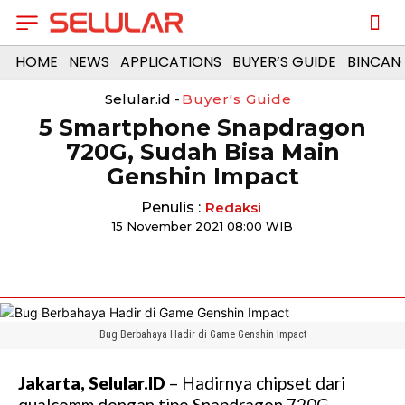
HOME
NEWS
APPLICATIONS
BUYER’S GUIDE
BINCAN
Selular.id -
Buyer's Guide
5 Smartphone Snapdragon
720G, Sudah Bisa Main
Genshin Impact
Penulis :
Redaksi
15 November 2021 08:00 WIB
Bug Berbahaya Hadir di Game Genshin Impact
Jakarta, Selular.ID
– Hadirnya chipset dari
qualcomm dengan tipe Snapdragon 720G,