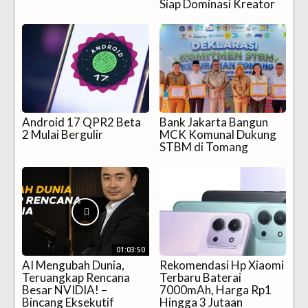
Siap Dominasi Kreator
Android 17 QPR2 Beta
Bank Jakarta Bangun
2 Mulai Bergulir
MCK Komunal Dukung
STBM di Tomang
01:03:50
AI Mengubah Dunia,
Rekomendasi Hp Xiaomi
Teruangkap Rencana
Terbaru Baterai
Besar NVIDIA! –
7000mAh, Harga Rp1
Bincang Eksekutif
Hingga 3 Jutaan