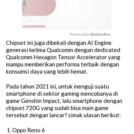
Powered by 
GliaStudios
Chipset ini juga dibekali dengan AI Engine
M
generasi kelima Qualcomm dengan dedicated
u
Qualcomm Hexagon Tensor Accelerator yang
t
mampu memberikan performa terbaik dengan
e
konsumsi daya yang lebih hemat.
Pada tahun 2021 ini, untuk menguji suatu
smartphone di sektor gaming mencobanya di
game Genshin Impact, lalu smartphone dengan
chipset 720G yang sudah bisa main game
tersebut dengan lancar? simak ulasan berikut:
Oppo Reno 6