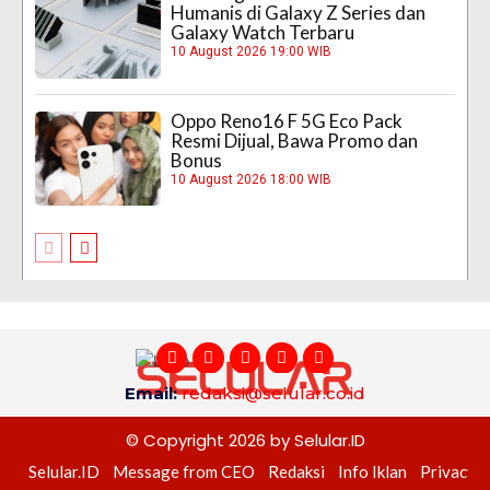
Humanis di Galaxy Z Series dan
Galaxy Watch Terbaru
10 August 2026 19:00 WIB
Oppo Reno16 F 5G Eco Pack
Resmi Dijual, Bawa Promo dan
Bonus
10 August 2026 18:00 WIB
Email:
redaksi@selular.co.id
© Copyright 2026 by Selular.ID
Selular.ID
Message from CEO
Redaksi
Info Iklan
Privacy P