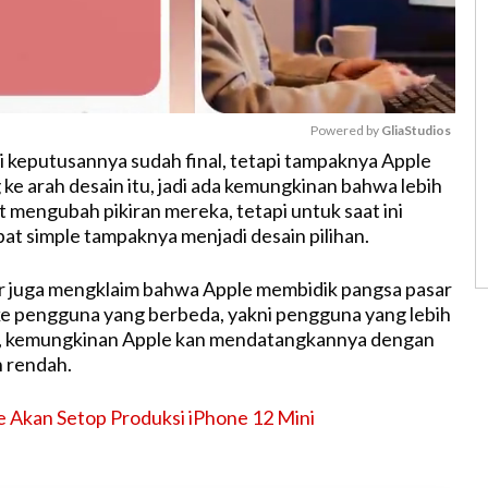
Powered by 
GliaStudios
ti keputusannya sudah final, tetapi tampaknya Apple
ke arah desain itu, jadi ada kemungkinan bahwa lebih
M
t mengubah pikiran mereka, tetapi untuk saat ini
u
pat simple tampaknya menjadi desain pilihan.
t
e
r juga mengklaim bahwa Apple membidik pangsa pasar
i ke pengguna yang berbeda, yakni pengguna yang lebih
u, kemungkinan Apple kan mendatangkannya dengan
h rendah.
e Akan Setop Produksi iPhone 12 Mini