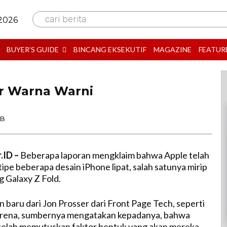
cari berita
 2026
BUYER’S GUIDE
BINCANG EKSEKUTIF
MAGAZINE
FEATUR
ir Warna Warni
IB
.ID –
Beberapa laporan mengklaim bahwa Apple telah
pe beberapa desain iPhone lipat, salah satunya mirip
 Galaxy Z Fold.
 baru dari Jon Prosser dari Front Page Tech, seperti
Arena, sumbernya mengatakan kepadanya, bahwa
telah memutuskan faktor bentuk yang akan mereka