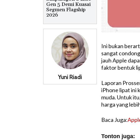
Gen 5 Demi Kuasai
Segmen Flagship
2026
Ini bukan berar
sangat condong 
jauh Apple dapa
faktor bentuk li
Yuni Riadi
Laporan Prosse
iPhone lipat in
muda. Untuk it
harga yang lebi
Baca Juga:
Appl
Tonton juga: