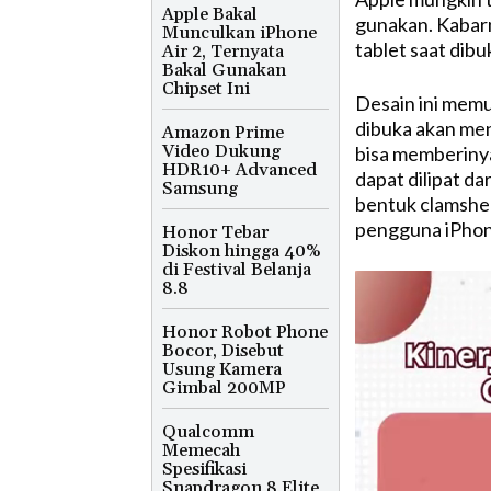
Apple Bakal
gunakan. Kabar
Munculkan iPhone
tablet saat dibu
Air 2, Ternyata
Bakal Gunakan
Chipset Ini
Desain ini memu
dibuka akan men
Amazon Prime
Video Dukung
bisa memberinya
HDR10+ Advanced
dapat dilipat d
Samsung
bentuk clamshel
pengguna iPhon
Honor Tebar
Diskon hingga 40%
di Festival Belanja
8.8
Honor Robot Phone
Bocor, Disebut
Usung Kamera
Gimbal 200MP
Qualcomm
Memecah
Spesifikasi
Snapdragon 8 Elite