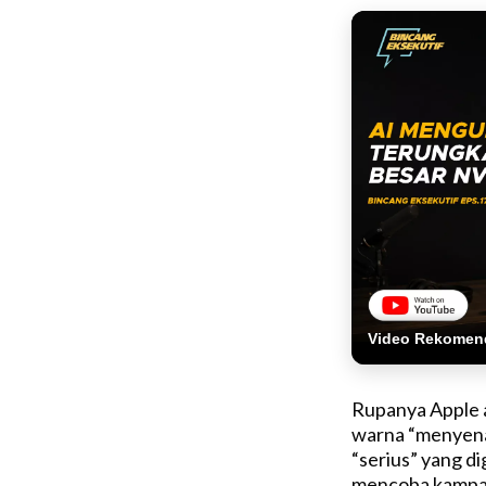
Video Rekomen
Rupanya Apple a
warna “menyena
“serius” yang d
mencoba kampan