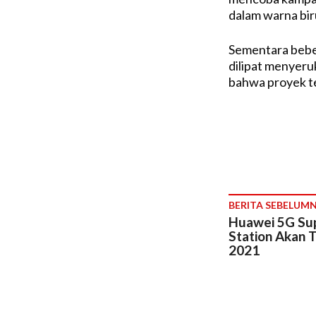
dalam warna biru
Sementara bebe
dilipat menyer
bahwa proyek ter
BERITA SEBELUM
Huawei 5G Su
Station Akan 
2021