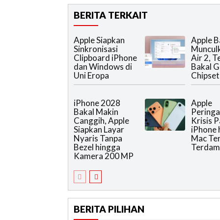
BERITA TERKAIT
Apple Siapkan
Apple B
Sinkronisasi
Muncul
Clipboard iPhone
Air 2, 
dan Windows di
Bakal 
Uni Eropa
Chipset 
iPhone 2028
Apple
Bakal Makin
Peringa
Canggih, Apple
Krisis 
Siapkan Layar
iPhone 
Nyaris Tanpa
Mac Te
Bezel hingga
Terdam
Kamera 200 MP
BERITA PILIHAN