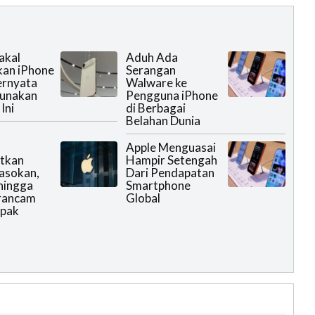
akal
Aduh Ada
kan iPhone
Serangan
Ternyata
Walware ke
Gunakan
Pengguna iPhone
Ini
di Berbagai
Belahan Dunia
Apple Menguasai
tkan
Hampir Setengah
Pasokan,
Dari Pendapatan
hingga
Smartphone
rancam
Global
pak