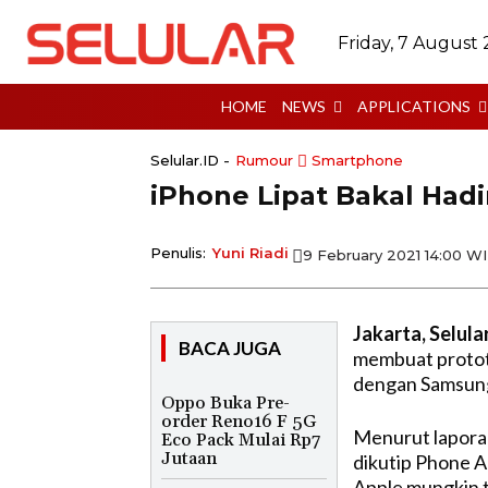
Friday, 7 August
HOME
NEWS
APPLICATIONS
Selular.ID -
Rumour
Smartphone
iPhone Lipat Bakal Had
Penulis:
Yuni Riadi
9 February 2021 14:00 W
Jakarta, Selular
BACA JUGA
membuat prototi
dengan Samsung
Oppo Buka Pre-
order Reno16 F 5G
Menurut laporan
Eco Pack Mulai Rp7
Jutaan
dikutip Phone 
Apple mungkin 