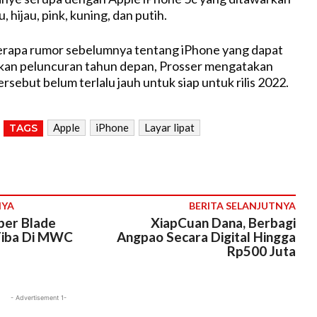
, hijau, pink, kuning, dan putih.
rapa rumor sebelumnya tentang iPhone yang dapat
ukan peluncuran tahun depan, Prosser mengatakan
sebut belum terlalu jauh untuk siap untuk rilis 2022.
Apple
iPhone
Layar lipat
TAGS
NYA
BERITA SELANJUTNYA
per Blade
XiapCuan Dana, Berbagi
Tiba Di MWC
Angpao Secara Digital Hingga
Rp500 Juta
- Advertisement 1-