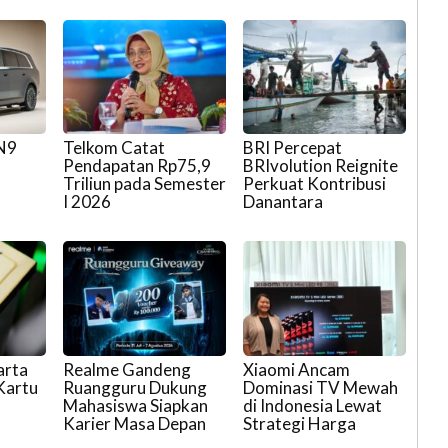
 N9
Telkom Catat
BRI Percepat
Pendapatan Rp75,9
BRIvolution Reignite
Triliun pada Semester
Perkuat Kontribusi
I 2026
Danantara
arta
Realme Gandeng
Xiaomi Ancam
 Kartu
Ruangguru Dukung
Dominasi TV Mewah
Mahasiswa Siapkan
di Indonesia Lewat
Karier Masa Depan
Strategi Harga