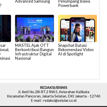
Advanced Samsung
Penumpang Bawa
?
Powerbank
asar
MASTEL Ajak OTT
Snapchat Batasi
onal,
Berkontribusi Bangun
Rekomendasi Video
D
Infrastruktur Digital
AI di Spotlight
minasi
Nasional
REDAKSI/BISNIS
Jl. Amil No.28i RT.2 RW.5, Kelurahan Kalibata
Kecamatan Pancoran, Jakarta Selatan, DKI Jakarta - 12740
E-mail : redaksi@selular.co.id