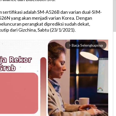
 sertifikasi adalah SM-A526B dan varian dual-SIM-
526N yang akan menjadi varian Korea. Dengan
 peluncuran perangkat diprediksi sudah dekat,
utip dari Gizchina, Sabtu (23/1/2021).
Baca Selengkapnya
arrow_forward_ios