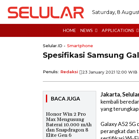
Saturday, 8 Augus
HOME
NEWS
APPLICATIONS
Selular.ID -
Smartphone
Spesifikasi Samsung Ga
Penulis:
Redaksi
23 January 2021 12:00 WIB
Jakarta, Selular
BACA JUGA
kembali beredar.
yang terungkap
Honor Win 2 Pro
Max Mengusung
Galaxy A52 5G 
Baterai 10.000 mAh
dan Snapdragon 8
perangkat dan te
Elite Gen 6
sertifikasi Wi-F