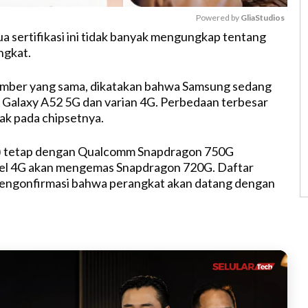
Powered by 
GliaStudios
a sertifikasi ini tidak banyak mengungkap tentang
ngkat.
M
u
sumber yang sama, dikatakan bahwa Samsung sedang
t
Galaxy A52 5G dan varian 4G. Perbedaan terbesar
e
ak pada chipsetnya.
G) tetap dengan Qualcomm Snapdragon 750G
l 4G akan mengemas Snapdragon 720G. Daftar
mengonfirmasi bahwa perangkat akan datang dengan