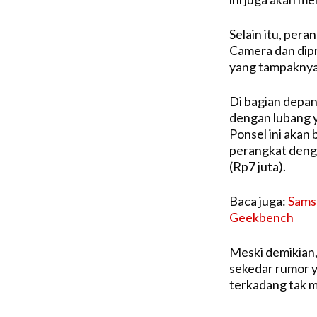
Selain itu, per
Camera dan dip
yang tampaknya 
Di bagian depa
dengan lubang y
Ponsel ini akan
perangkat denga
(Rp7 juta).
Baca juga:
Sams
Geekbench
Meski demikian,
sekedar rumor y
terkadang tak m