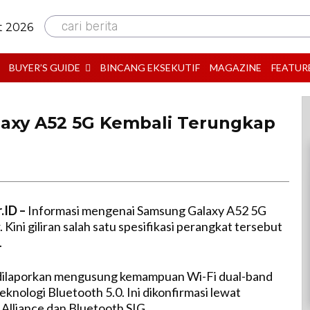
cari berita
t 2026
BUYER’S GUIDE
BINCANG EKSEKUTIF
MAGAZINE
FEATUR
laxy A52 5G Kembali Terungkap
.ID –
Informasi mengenai Samsung Galaxy A52 5G
 Kini giliran salah satu spesifikasi perangkat tersebut
.
dilaporkan mengusung kemampuan Wi-Fi dual-band
knologi Bluetooth 5.0. Ini dikonfirmasi lewat
i Alliance dan Bluetooth SIG.