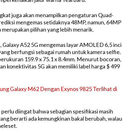
angkat juga akan menampilkan pengaturan Quad-
rediksi mengemas setidaknya 48MP, namun, 64MP
merupakan pilihan yang lebih menarik.
n, Galaxy A52 5G mengemas layar AMOLED 6,5 inci
ang berfungsi sebagai rumah untuk kamera selfie.
 berukuran 159.9 x 75.1 x 8.4mm. Menurut bocoran,
n konektivitas 5G akan memiliki label harga $ 499
ung Galaxy M62 Dengan Exynos 9825 Terlihat di
 perlu diingat bahwa sebagian spesifikasi masih
ang berarti ada kemungkinan bakal berubah, walau
eleset.