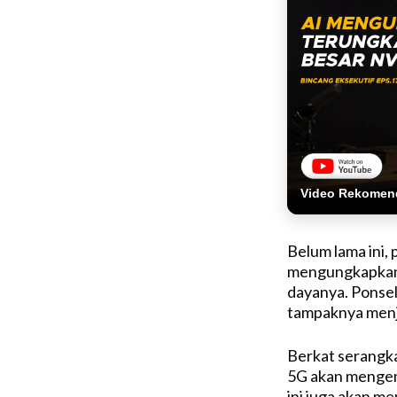
Video Rekomen
Belum lama ini, 
mengungkapkan 
dayanya. Ponsel
tampaknya menj
Berkat serangk
5G akan mengema
ini juga akan m