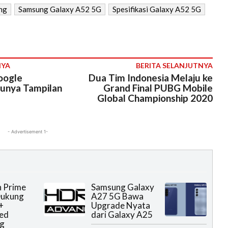
ng
Samsung Galaxy A52 5G
Spesifikasi Galaxy A52 5G
NYA
BERITA SELANJUTNYA
oogle
Dua Tim Indonesia Melaju ke
unya Tampilan
Grand Final PUBG Mobile
Global Championship 2020
- Advertisement 1-
 Prime
Samsung Galaxy
Dukung
A27 5G Bawa
+
Upgrade Nyata
ed
dari Galaxy A25
g