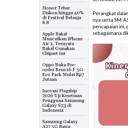
Honor Tebar
Diskon hingga 40%
Perangkat dalam
di Festival Belanja
nya serta SM-A
8.8
pencapaian ini,
sebagaimana dik
Apple Bakal
Munculkan iPhone
Air 2, Ternyata
Bakal Gunakan
Chipset Ini
Oppo Buka Pre-
order Reno16 F 5G
Eco Pack Mulai Rp7
Jutaan
Inovasi Flagship
2026 Uji Kesetiaan
Pengguna Samsung
Galaxy S23 di
Indonesia
Samsung Galaxy
A27 5G Bawa