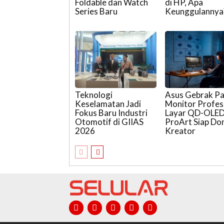
Foldable dan Watch
di HP, Apa
Series Baru
Keunggulannya
Teknologi
Asus Gebrak P
Keselamatan Jadi
Monitor Profesi
Fokus Baru Industri
Layar QD-OLE
Otomotif di GIIAS
ProArt Siap Do
2026
Kreator