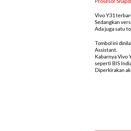
Prosesor Snapd
Vivo Y31 terbar
Sedangkan ver
Ada juga satu tom
Tombol ini dinil
Assistant.
Kabarnya Vivo Y
seperti BIS Ind
Diperkirakan ak