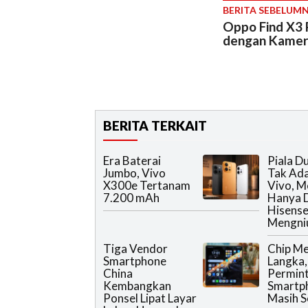
BERITA SEBELUM
Oppo Find X3 
dengan Kamera
BERITA TERKAIT
Era Baterai
Piala D
Jumbo, Vivo
Tak Ada
X300e Tertanam
Vivo, M
7.200 mAh
Hanya D
Hisense
Mengniu
Tiga Vendor
Chip M
Smartphone
Langka,
China
Permin
Kembangkan
Smartp
Ponsel Lipat Layar
Masih S