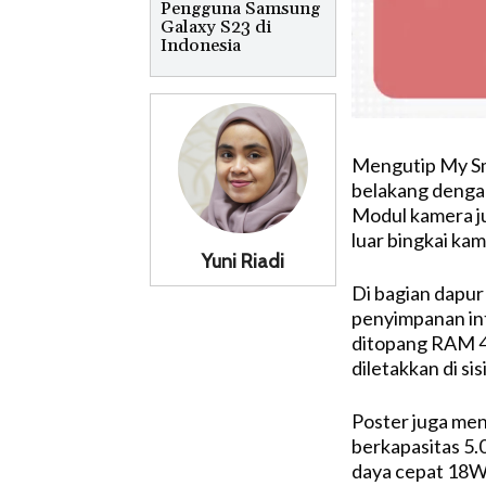
Pengguna Samsung
Galaxy S23 di
Indonesia
Mengutip My Sma
belakang dengan
Modul kamera j
luar bingkai kam
Yuni Riadi
Di bagian dapu
penyimpanan int
ditopang RAM 4G
diletakkan di si
Poster juga men
berkapasitas 5
daya cepat 18W