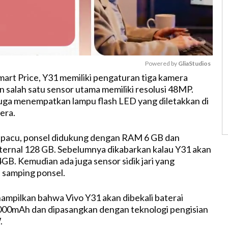
Powered by 
GliaStudios
rt Price, Y31 memiliki pengaturan tiga kamera
 salah satu sensor utama memiliki resolusi 48MP.
M
uga menempatkan lampu flash LED yang diletakkan di
u
era.
t
e
r pacu, ponsel didukung dengan RAM 6 GB dan
ernal 128 GB. Sebelumnya dikabarkan kalau Y31 akan
B. Kemudian ada juga sensor sidik jari yang
si samping ponsel.
ampilkan bahwa Vivo Y31 akan dibekali baterai
.000mAh dan dipasangkan dengan teknologi pengisian
.