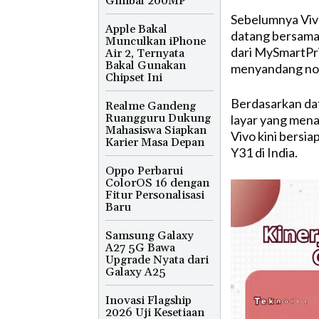
Gimbal 200MP
Sebelumnya Vivo
Apple Bakal
datang bersama 
Munculkan iPhone
dari MySmartPri
Air 2, Ternyata
Bakal Gunakan
menyandang no
Chipset Ini
Berdasarkan daf
Realme Gandeng
Ruangguru Dukung
layar yang mena
Mahasiswa Siapkan
Vivo kini bersia
Karier Masa Depan
Y31 di India.
Oppo Perbarui
ColorOS 16 dengan
Fitur Personalisasi
Baru
Samsung Galaxy
A27 5G Bawa
Upgrade Nyata dari
Galaxy A25
Inovasi Flagship
2026 Uji Kesetiaan