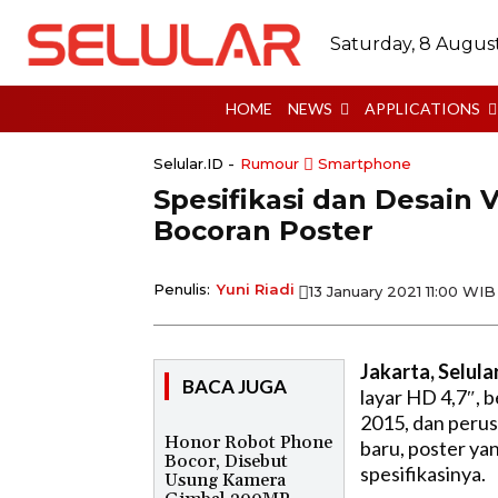
Saturday, 8 Augus
HOME
NEWS
APPLICATIONS
Selular.ID -
Rumour
Smartphone
Spesifikasi dan Desain 
Bocoran Poster
Penulis:
Yuni Riadi
13 January 2021 11:00 WIB
Jakarta, Selular
BACA JUGA
layar HD 4,7″, 
2015, dan perus
Honor Robot Phone
baru, poster y
Bocor, Disebut
spesifikasinya.
Usung Kamera