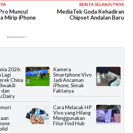
NYA
BERITA SELANJUTNYA
Pro Muncul
MediaTek Goda Kehadiran
 Mirip iPhone
Chipset Andalan Baru
- Advertisement 1-
unia 2026:
Kamera
 Lagi
Smartphone Vivo
erek China
Jadi Ancaman
iwakili
iPhone, Simak
 dan
Faktanya
 Dairy
emori
Cara Melacak HP
Vivo yang Hilang
taan
Menggunakan
hone
Fitur Find Hub
olid