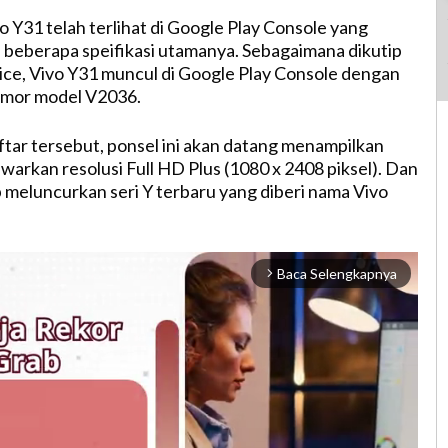
 Y31 telah terlihat di Google Play Console yang
beberapa speifikasi utamanya. Sebagaimana dikutip
ce, Vivo Y31 muncul di Google Play Console dengan
mor model V2036.
tar tersebut, ponsel ini akan datang menampilkan
warkan resolusi Full HD Plus (1080 x 2408 piksel). Dan
p meluncurkan seri Y terbaru yang diberi nama Vivo
Baca Selengkapnya
arrow_forward_ios