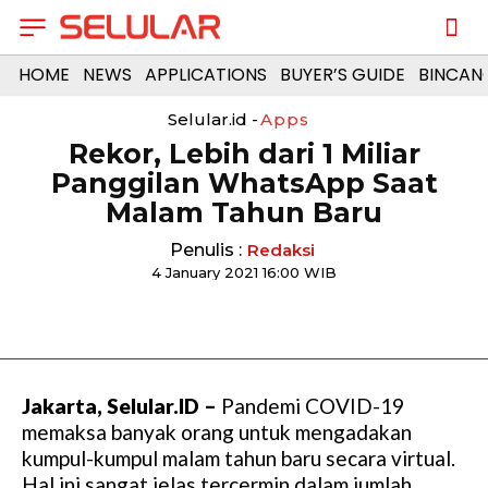
HOME
NEWS
APPLICATIONS
BUYER’S GUIDE
BINCAN
Selular.id -
Apps
Rekor, Lebih dari 1 Miliar
Panggilan WhatsApp Saat
Malam Tahun Baru
Penulis :
Redaksi
4 January 2021 16:00 WIB
Jakarta, Selular.ID –
Pandemi COVID-19
memaksa banyak orang untuk mengadakan
kumpul-kumpul malam tahun baru secara virtual.
Hal ini sangat jelas tercermin dalam jumlah