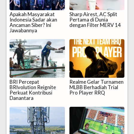
Apakah Masyarakat
Sharp Airest, AC Split
Indonesia Sadar akan
Pertama di Dunia
Ancaman Siber? Ini
dengan Filter MERV 14
Jawabannya
BRI Percepat
Realme Gelar Turnamen
BRIvolution Reignite
MLBB Berhadiah Trial
Perkuat Kontribusi
Pro Player RRQ
Danantara