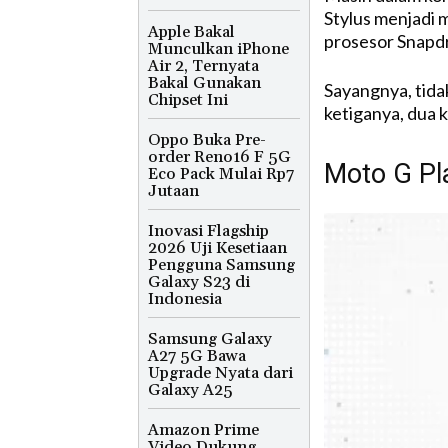
Stylus menjadi 
Apple Bakal
prosesor Snapd
Munculkan iPhone
Air 2, Ternyata
Bakal Gunakan
Sayangnya, tida
Chipset Ini
ketiganya, dua k
Oppo Buka Pre-
order Reno16 F 5G
Moto G Pl
Eco Pack Mulai Rp7
Jutaan
Inovasi Flagship
2026 Uji Kesetiaan
Pengguna Samsung
Galaxy S23 di
Indonesia
Samsung Galaxy
A27 5G Bawa
Upgrade Nyata dari
Galaxy A25
Amazon Prime
Video Dukung