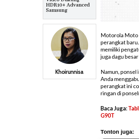
HDR10+ Advanced
Samsung
Motorola Moto G
perangkat baru.
memiliki pengat
juga dagu besar 
Namun, ponsel i
Khoirunnisa
Anda menggabun
perangkat ini c
ringan di ponse
Baca Juga:
Tabl
G90T
Tonton juga: