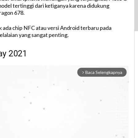
model tertinggi dari ketiganya karena didukung
ragon 678.
k ada chip NFC atau versi Android terbaru pada
elalaian yang sangat penting.
ay 2021
Baca Selengkapnya
arrow_forward_ios