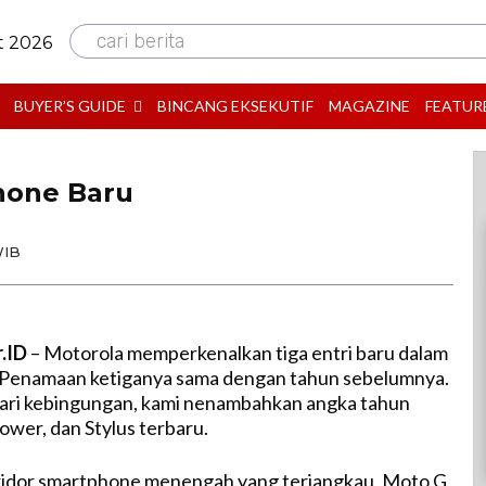
cari berita
t 2026
BUYER’S GUIDE
BINCANG EKSEKUTIF
MAGAZINE
FEATUR
phone Baru
WIB
r.ID
– Motorola memperkenalkan tiga entri baru dalam
. Penamaan ketiganya sama dengan tahun sebelumnya.
ri kebingungan, kami nenambahkan angka tahun
Power, dan Stylus terbaru.
ridor smartphone menengah yang terjangkau, Moto G