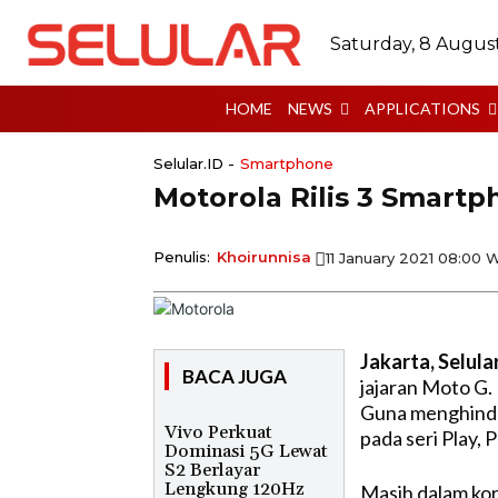
Saturday, 8 Augus
HOME
NEWS
APPLICATIONS
Selular.ID -
Smartphone
Motorola Rilis 3 Smart
Penulis:
Khoirunnisa
11 January 2021 08:00 
Jakarta, Selula
BACA JUGA
jajaran Moto G
Guna menghinda
Vivo Perkuat
pada seri Play, 
Dominasi 5G Lewat
S2 Berlayar
Lengkung 120Hz
Masih dalam ko