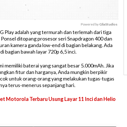
Powered by 
GliaStudios
 Play adalah yang termurah dan terlemah dari tiga
 Ponsel ditopang prosesor seri Snapdragon 400 dan
M
uran kamera ganda low-end di bagian belakang. Ada
u
di bagian bawah layar 720p 6,5 inci.
t
e
ni memiliki baterai yang sangat besar 5.000mAh. Jika
gkan fitur dan harganya, Anda mungkin berpikir
ocok untuk orang-orang yang melakukan tugas-tugas
lnya terus-menerus sepanjang hari.
et Motorola Terbaru Usung Layar 11 Inci dan Helio