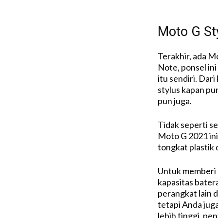
Moto G St
Terakhir, ada M
Note, ponsel ini
itu sendiri. Da
stylus kapan p
pun juga.
Tidak seperti s
Moto G 2021 ini
tongkat plastik
Untuk memberi r
kapasitas bater
perangkat lain d
tetapi Anda juga
lebih tinggi, pe