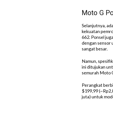
Moto G P
Selanjutnya, ad
kekuatan pemro
662. Ponsel jug
dengan sensor 
sangat besar.
Namun, spesifika
ini ditujukan un
semurah Moto G
Perangkat berbia
$199,99 (~Rp2,
juta) untuk mod