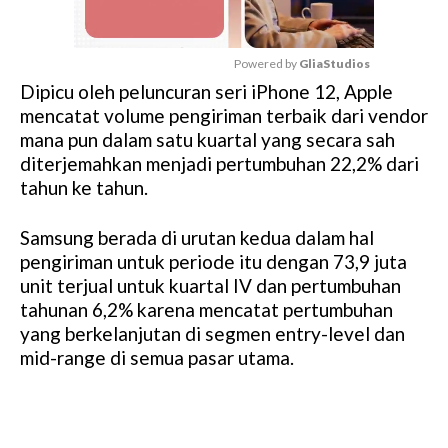
Powered by 
GliaStudios
Dipicu oleh peluncuran seri iPhone 12, Apple
M
mencatat volume pengiriman terbaik dari vendor
u
mana pun dalam satu kuartal yang secara sah
t
diterjemahkan menjadi pertumbuhan 22,2% dari
e
tahun ke tahun.
Samsung berada di urutan kedua dalam hal
pengiriman untuk periode itu dengan 73,9 juta
unit terjual untuk kuartal IV dan pertumbuhan
tahunan 6,2% karena mencatat pertumbuhan
yang berkelanjutan di segmen entry-level dan
mid-range di semua pasar utama.