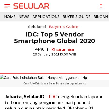
HOME
NEWS
APPLICATIONS
BUYER’S GUIDE
BINCAN
Selular.id -
Buyer's Guide
IDC: Top 5 Vendor
Smartphone Global 2020
Penulis :
Khoirunnisa
29 January 2021 10:00 WIB
Cara Foto Keindahan Bulan Hanya Menggunakan Hp
Jakarta, Selular.ID
–
IDC
mengeluarkan laporan
terbaru tentang pengiriman smartphone di
seluruh dunia untuk periode 1 Oktober – 31