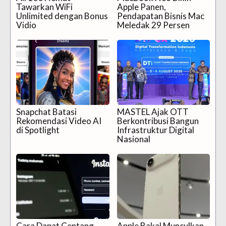
Tawarkan WiFi
Apple Panen,
Unlimited dengan Bonus
Pendapatan Bisnis Mac
Vidio
Meledak 29 Persen
Snapchat Batasi
MASTEL Ajak OTT
Rekomendasi Video AI
Berkontribusi Bangun
di Spotlight
Infrastruktur Digital
Nasional
Cara Dapat Centang
Apple Bakal Munculkan