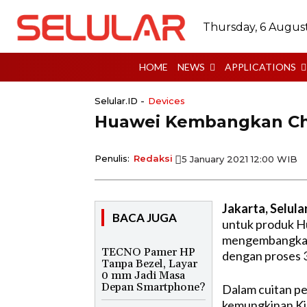
Thursday, 6 Augus
HOME
NEWS
APPLICATIONS
Selular.ID -
Devices
Huawei Kembangkan C
Penulis:
Redaksi
5 January 2021 12:00 WIB
Jakarta, Selula
BACA JUGA
untuk produk Hu
mengembangkan 
TECNO Pamer HP
dengan proses 
Tanpa Bezel, Layar
0 mm Jadi Masa
Depan Smartphone?
Dalam cuitan 
kemungkinan Kir