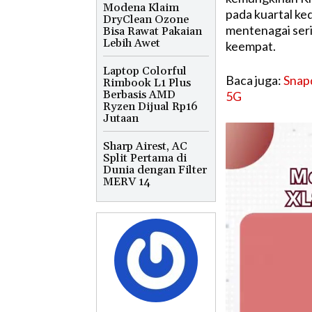
Modena Klaim
pada kuartal ked
DryClean Ozone
mentenagai seri
Bisa Rawat Pakaian
Lebih Awet
keempat.
Laptop Colorful
Baca juga:
Snap
Rimbook L1 Plus
Berbasis AMD
5G
Ryzen Dijual Rp16
Jutaan
Sharp Airest, AC
Split Pertama di
Dunia dengan Filter
MERV 14