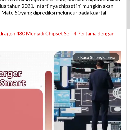
ua tahun 2021. Ini artinya chipset ini mungkin akan
 Mate 50 yang diprediksi meluncur pada kuartal
dragon 480 Menjadi Chipset Seri 4 Pertama dengan
Baca Selengkapnya
arrow_forward_ios