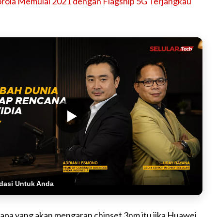
rola Memulai 2021 dengan Flagship 5G Terjangkau
dasi Untuk Anda
iapa yang akan mengarap chipset 3nm itu jika Huawei