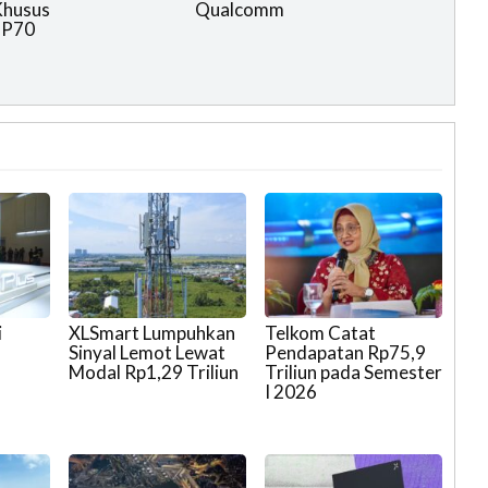
Khusus
Qualcomm
 P70
i
XLSmart Lumpuhkan
Telkom Catat
Sinyal Lemot Lewat
Pendapatan Rp75,9
Modal Rp1,29 Triliun
Triliun pada Semester
I 2026