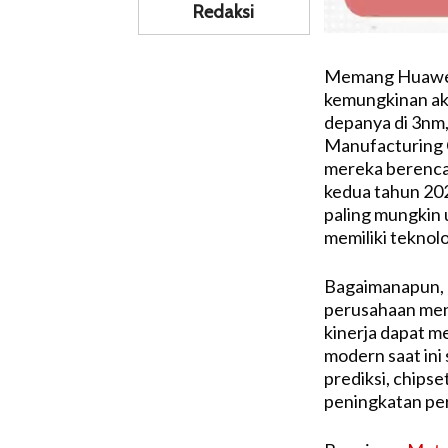
Redaksi
Memang Huawei,
kemungkinan a
depanya di 3nm,
Manufacturing
mereka berenca
kedua tahun 20
paling mungkin 
memiliki tekno
Bagaimanapun, 
perusahaan men
kinerja dapat m
modern saat ini 
prediksi, chips
peningkatan pe