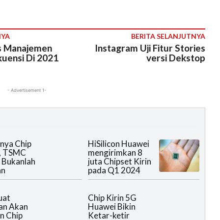
NYA
BERITA SELANJUTNYA
s Manajemen
Instagram Uji Fitur Stories
kuensi Di 2021
versi Dekstop
- Advertisement 1-
nya Chip
HiSilicon Huawei
, TSMC
mengirimkan 8
 Bukanlah
juta Chipset Kirin
an
pada Q1 2024
uat
Chip Kirin 5G
an Akan
Huawei Bikin
n Chip
Ketar-ketir