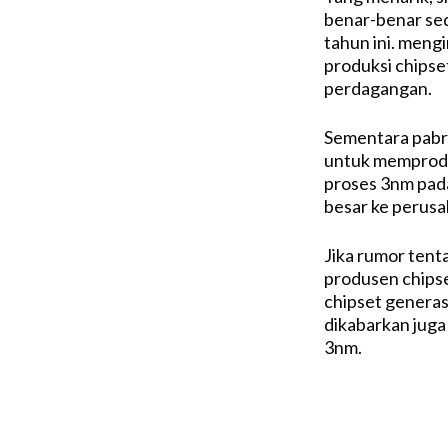
benar-benar se
tahun ini. meng
produksi chipse
perdagangan.
Sementara pabri
untuk memproduk
proses 3nm pada
besar ke perusa
Jika rumor tent
produsen chipse
chipset generas
dikabarkan juga
3nm.