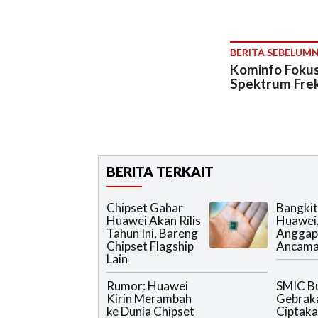
BERITA SEBELUM
Kominfo Foku
Spektrum Fre
BERITA TERKAIT
Chipset Gahar
Bangkit
Huawei Akan Rilis
Huawei
Tahun Ini, Bareng
Anggap
Chipset Flagship
Ancam
Lain
Rumor: Huawei
SMIC B
Kirin Merambah
Gebrak
ke Dunia Chipset
Ciptaka