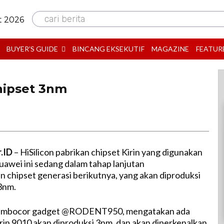
cari berita
t 2026
BUYER’S GUIDE
BINCANG EKSEKUTIF
MAGAZINE
FEATUR
hipset 3nm
r.ID
– HiSilicon pabrikan chipset Kirin yang digunakan
awei ini sedang dalam tahap lanjutan
chipset generasi berikutnya, yang akan diproduksi
3nm.
pembocor gadget @RODENT950, mengatakan ada
in 9010 akan diproduksi 3nm, dan akan diperkenalkan