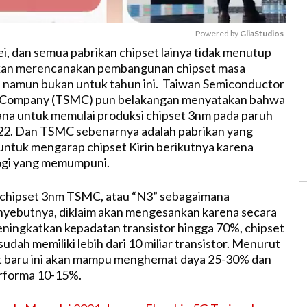
Powered by 
GliaStudios
 dan semua pabrikan chipset lainya tidak menutup
kan merencanakan pembangunan chipset masa
M
 namun bukan untuk tahun ini. Taiwan Semiconductor
u
 Company (TSMC) pun belakangan menyatakan bahwa
t
na untuk memulai produksi chipset 3nm pada paruh
e
22. Dan TSMC sebenarnya adalah pabrikan yang
untuk mengarap chipset Kirin berikutnya karena
logi yang memumpuni.
chipset 3nm TSMC, atau “N3” sebagaimana
yebutnya, diklaim akan mengesankan karena secara
eningkatkan kepadatan transistor hingga 70%, chipset
sudah memiliki lebih dari 10 miliar transistor. Menurut
et baru ini akan mampu menghemat daya 25-30% dan
rforma 10-15%.