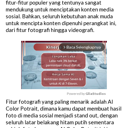
fitur-fitur populer yang tentunya sangat
mendukung untuk menciptakan konten media
sosial. Bahkan, seluruh kebutuhan anak muda
untuk mencipta konten dipenuhi perangkat ini,
dari fitur fotografi hingga videografi.
Baca Selengkapnya
arrow_forward_ios
Powered by 
GliaStudios
Fitur fotografi yang paling menarik adalah AI
M
Color Potrait, dimana kamu dapat membuat hasil
u
foto di media sosial menjadi stand out, dengan
t
seluruh latar belakang hitam putih sementara
e