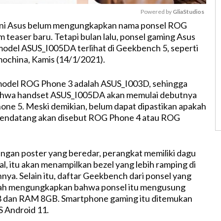
Powered by 
GliaStudios
ini Asus belum mengungkapkan nama ponsel ROG
 teaser baru. Tetapi bulan lalu, ponsel gaming Asus
M
odel ASUS_I005DA terlihat di Geekbench 5, seperti
u
zmochina, Kamis (14/1/2021).
t
e
odel ROG Phone 3 adalah ASUS_I003D, sehingga
hwa handset ASUS_I005DA akan memulai debutnya
ne 5. Meski demikian, belum dapat dipastikan apakah
ndatang akan disebut ROG Phone 4 atau ROG
gan poster yang beredar, perangkat memiliki dagu
al, itu akan menampilkan bezel yang lebih ramping di
ainnya. Selain itu, daftar Geekbench dari ponsel yang
ah mengungkapkan bahwa ponsel itu mengusung
 dan RAM 8GB. Smartphone gaming itu ditemukan
S Android 11.