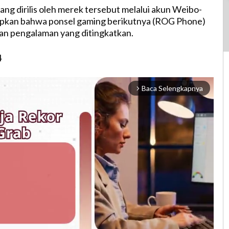
ang dirilis oleh merek tersebut melalui akun Weibo-
kan bahwa ponsel gaming berikutnya (ROG Phone)
n pengalaman yang ditingkatkan.
Baca Selengkapnya
arrow_forward_ios