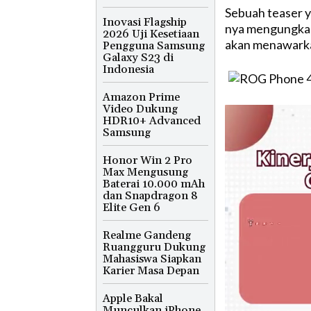
Sebuah teaser y
Inovasi Flagship
nya mengungkap
2026 Uji Kesetiaan
akan menawarka
Pengguna Samsung
Galaxy S23 di
Indonesia
Amazon Prime
Video Dukung
HDR10+ Advanced
Samsung
Honor Win 2 Pro
Max Mengusung
Baterai 10.000 mAh
dan Snapdragon 8
Elite Gen 6
Realme Gandeng
Ruangguru Dukung
Mahasiswa Siapkan
Karier Masa Depan
Apple Bakal
Munculkan iPhone