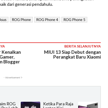
aik dari generasi pendahulu.
Asus
ROG Phone
ROG Phone 4
ROG Phone 5
NYA
BERITA SELANJUTNYA
 Kenalkan
MIUI 13 Siap Debut dengan
 Gamer,
Perangkat Baru Xiaomi
an Blogger
- Advertisement 1-
laim ROG
Ketika Para Raja