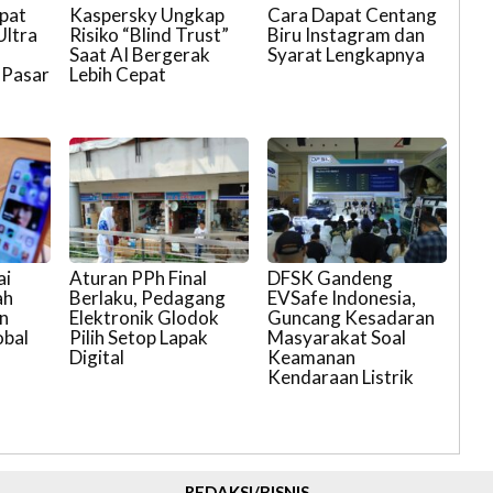
ipat
Kaspersky Ungkap
Cara Dapat Centang
Ultra
Risiko “Blind Trust”
Biru Instagram dan
Saat AI Bergerak
Syarat Lengkapnya
 Pasar
Lebih Cepat
ai
Aturan PPh Final
DFSK Gandeng
ah
Berlaku, Pedagang
EVSafe Indonesia,
n
Elektronik Glodok
Guncang Kesadaran
obal
Pilih Setop Lapak
Masyarakat Soal
Digital
Keamanan
Kendaraan Listrik
REDAKSI/BISNIS