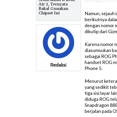
Air 2, Ternyata
Bakal Gunakan
Chipset Ini
Namun, sejauh 
berikutnya dalam
dengan nomor m
dikutip dari Gi
Karena nomor m
diasumsukan ba
sebagai ROG Pho
handset ROG me
Redaksi
Phone 5.
Menurut keteran
yang sedikit teb
tiga sisi layar l
diduga ROG tel
Snapdragon 888
berjalan pada O