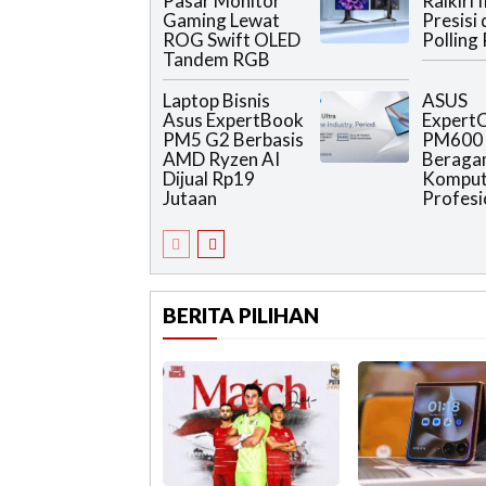
Pasar Monitor
Raikiri 
Gaming Lewat
Presisi
ROG Swift OLED
Polling
Tandem RGB
Laptop Bisnis
ASUS
Asus ExpertBook
Expert
PM5 G2 Berbasis
PM600 
AMD Ryzen AI
Beraga
Dijual Rp19
Komput
Jutaan
Profesi
BERITA PILIHAN