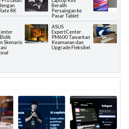
II Pro Lebih
Laptop Kini
 dengan
Beralih
 Rate 8K
Persaingan ke
Pasar Tablet
ASUS
Center
ExpertCenter
Bidik
PM600 Tawarkan
m Skenario
Keamanan dan
asi
Upgrade Fleksibel
onal