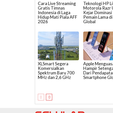
Cara Live Streaming
Teknologi HP L
Gratis Timnas
Motorola Razr 
Indonesia di Laga
Kejar Dominasi
Hidup Mati Piala AFF
Pemain Lama di
2026
Global
XLSmart Segera
Apple Menguas
Komersialkan
Hampir Seteng
Spektrum Baru 700
Dari Pendapata
MHz dan 2,6 GHz
Smartphone Gl