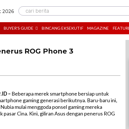
cari berita
t 2026
BUYER’S GUIDE
BINCANG EKSEKUTIF
MAGAZINE
FEATUR
enerus ROG Phone 3
.ID –
Beberapa merek smartphone bersiap untuk
rtphone gaming generasi berikutnya. Baru-baru ini,
n Nubia mulai menggoda ponsel gaming mereka
k pasar Cina. Kini, giliran Asus dengan penerus ROG