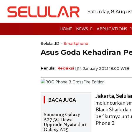
Saturday, 8 Augus
HOME
NEWS
APPLICATIONS
Selular.ID -
Smartphone
Asus Goda Kehadiran P
Penulis:
Redaksi
14 January 2021 18:00 WIB
Jakarta, Selular
BACA JUGA
meluncurkan sma
Black Shark da
Samsung Galaxy
berikutnya untu
A27 5G Bawa
Phone 3.
Upgrade Nyata dari
Galaxy A25