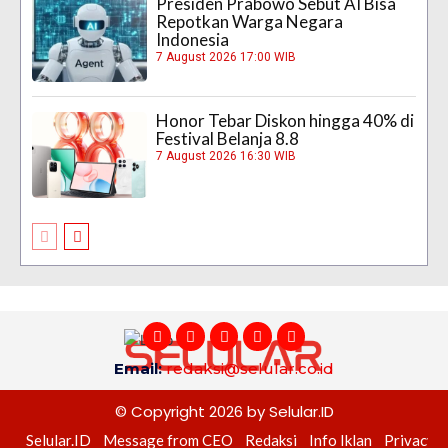
Presiden Prabowo Sebut AI Bisa
Repotkan Warga Negara
Indonesia
7 August 2026 17:00 WIB
Honor Tebar Diskon hingga 40% di
Festival Belanja 8.8
7 August 2026 16:30 WIB
Email:
redaksi@selular.co.id
© Copyright 2026 by Selular.ID
Selular.ID
Message from CEO
Redaksi
Info Iklan
Privacy P