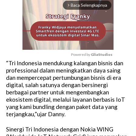
Baca Selengkapnya
arrow_forward_ios
Powered by 
GliaStudios
“Tri Indonesia mendukung kalangan bisnis dan
M
professional dalam meningkatkan daya saing
u
dan mempercepat pertumbungan bisnis di era
t
digital, salah satunya dengan bersinergi
e
berbagai partner untuk mengembangkan
ekosistem digital, melalui layanan berbasis IoT
yang kami bundling dengan paket data yang
terjangkau,”ujar Danny.
Sinergi Tri Indonesia dengan Nokia WING