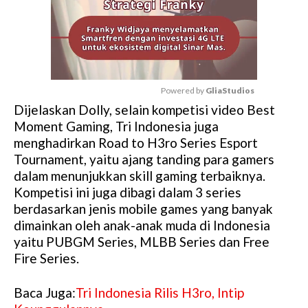
Powered by 
GliaStudios
Dijelaskan Dolly, selain kompetisi video Best
M
Moment Gaming, Tri Indonesia juga
u
menghadirkan Road to H3ro Series Esport
t
Tournament, yaitu ajang tanding para gamers
e
dalam menunjukkan skill gaming terbaiknya.
Kompetisi ini juga dibagi dalam 3 series
berdasarkan jenis mobile games yang banyak
dimainkan oleh anak-anak muda di Indonesia
yaitu PUBGM Series, MLBB Series dan Free
Fire Series.
Baca Juga:
Tri Indonesia Rilis H3ro, Intip