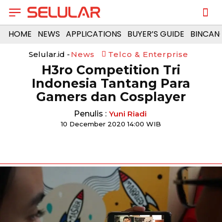
HOME
NEWS
APPLICATIONS
BUYER’S GUIDE
BINCAN
Selular.id -
News
Telco & Enterprise
H3ro Competition Tri
Indonesia Tantang Para
Gamers dan Cosplayer
Penulis :
Yuni Riadi
10 December 2020 14:00 WIB