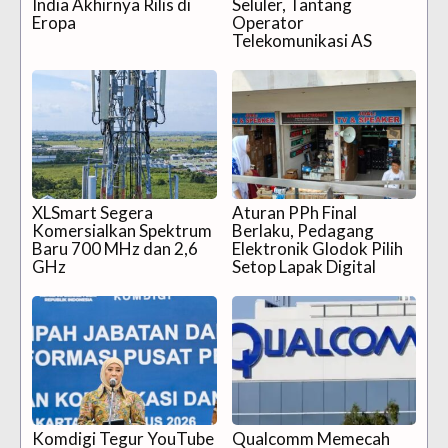
India Akhirnya Rilis di
Seluler, Tantang
Eropa
Operator
Telekomunikasi AS
XLSmart Segera
Aturan PPh Final
Komersialkan Spektrum
Berlaku, Pedagang
Baru 700 MHz dan 2,6
Elektronik Glodok Pilih
GHz
Setop Lapak Digital
Komdigi Tegur YouTube
Qualcomm Memecah