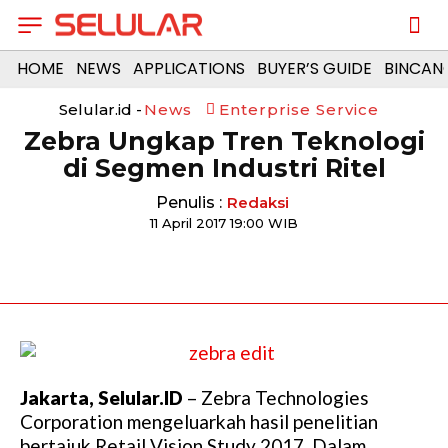
HOME
NEWS
APPLICATIONS
BUYER’S GUIDE
BINCAN
Selular.id -
News
Enterprise Service
Zebra Ungkap Tren Teknologi
di Segmen Industri Ritel
Penulis :
Redaksi
11 April 2017 19:00 WIB
Jakarta, Selular.ID
– Zebra Technologies
Corporation mengeluarkah hasil penelitian
bertajuk Retail Vision Study 2017. Dalam