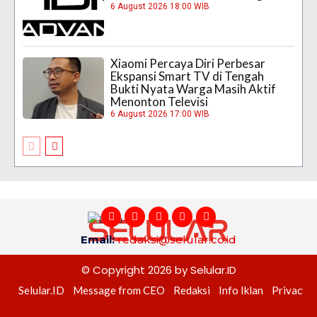
6 August 2026 18:00 WIB
Xiaomi Percaya Diri Perbesar
Ekspansi Smart TV di Tengah
Bukti Nyata Warga Masih Aktif
Menonton Televisi
6 August 2026 17:00 WIB
Email:
redaksi@selular.co.id
© Copyright 2026 by Selular.ID
Selular.ID
Message from CEO
Redaksi
Info Iklan
Privacy P