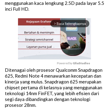
menggunakan kaca lengkung 2.5D pada layar 5.5
inci Full HD.
Baca Selengkapnya
arrow_forward_ios
Powered by 
GliaStudios
Ditenagai oleh prosesor Qualcomm Snapdragon
M
625, Redmi Note 4 menawarkan kecepatan dan
u
kinerja yang mulus. Snapdragon 625 merupakan
t
chipset pertama di kelasnya yang menggunakan
e
teknologi 14nm FinFET, yang lebih efisien dari
segi daya dibandingkan dengan teknologi
prosesor 28nm.