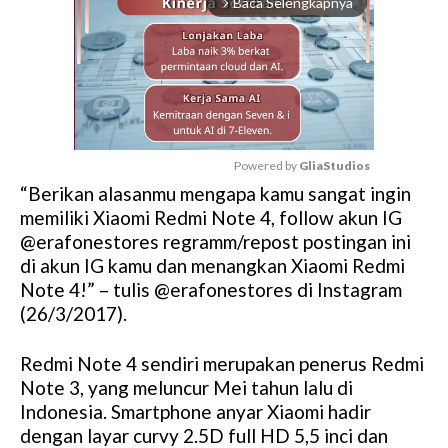
Baca Selengkapnya
arrow_forward_ios
Powered by 
GliaStudios
“Berikan alasanmu mengapa kamu sangat ingin
M
memiliki Xiaomi Redmi Note 4, follow akun IG
u
@erafonestores regramm/repost postingan ini
t
di akun IG kamu dan menangkan Xiaomi Redmi
e
Note 4!” – tulis @erafonestores di Instagram
(26/3/2017).
Redmi Note 4 sendiri merupakan penerus Redmi
Note 3, yang meluncur Mei tahun lalu di
Indonesia. Smartphone anyar Xiaomi hadir
dengan layar curvy 2.5D full HD 5,5 inci dan