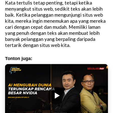
Kata tertulis tetap penting, tetapi ketika
menyangkut situs web, sedikit teks akan lebih
baik. Ketika pelanggan mengunjungi situs web
kita, mereka ingin menemukan apa yang mereka
cari dengan cepat dan mudah. Memiliki laman
yang penuh dengan teks akan membuat lebih
banyak pelanggan yang berpaling daripada
tertarik dengan situs web kita.
Tonton juga: