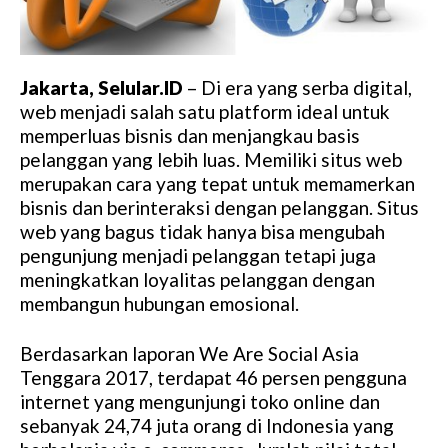
Jakarta, Selular.ID
– Di era yang serba digital,
web menjadi salah satu platform ideal untuk
memperluas bisnis dan menjangkau basis
pelanggan yang lebih luas. Memiliki situs web
merupakan cara yang tepat untuk memamerkan
bisnis dan berinteraksi dengan pelanggan. Situs
web yang bagus tidak hanya bisa mengubah
pengunjung menjadi pelanggan tetapi juga
meningkatkan loyalitas pelanggan dengan
membangun hubungan emosional.
Berdasarkan laporan We Are Social Asia
Tenggara 2017, terdapat 46 persen pengguna
internet yang mengunjungi toko online dan
sebanyak 24,74 juta orang di Indonesia yang