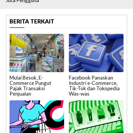
Juta Pengguna
BERITA TERKAIT
Mulai Besok, E-
Facebook Panaskan
Commerce Pungut
Industri e-Commerce,
Pajak Transaksi
Tik-Tok dan Tokopedia
Penjualan
Was-was