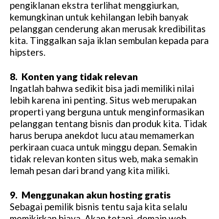
pengiklanan ekstra terlihat menggiurkan,
kemungkinan untuk kehilangan lebih banyak
pelanggan cenderung akan merusak kredibilitas
kita. Tinggalkan saja iklan sembulan kepada para
hipsters.
8. Konten yang tidak relevan
Ingatlah bahwa sedikit bisa jadi memiliki nilai
lebih karena ini penting. Situs web merupakan
properti yang berguna untuk menginformasikan
pelanggan tentang bisnis dan produk kita. Tidak
harus berupa anekdot lucu atau memamerkan
perkiraan cuaca untuk minggu depan. Semakin
tidak relevan konten situs web, maka semakin
lemah pesan dari brand yang kita miliki.
9. Menggunakan akun hosting gratis
Sebagai pemilik bisnis tentu saja kita selalu
memikirkan biaya. Akan tetapi, domain web