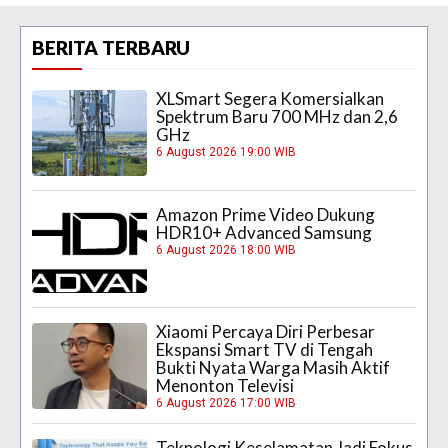
BERITA TERBARU
XLSmart Segera Komersialkan
Spektrum Baru 700 MHz dan 2,6
GHz
6 August 2026 19:00 WIB
Amazon Prime Video Dukung
HDR10+ Advanced Samsung
6 August 2026 18:00 WIB
Xiaomi Percaya Diri Perbesar
Ekspansi Smart TV di Tengah
Bukti Nyata Warga Masih Aktif
Menonton Televisi
6 August 2026 17:00 WIB
Teknologi Keselamatan Jadi Fokus