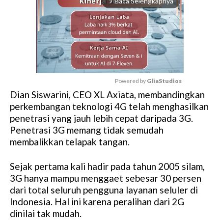
Baca Selengkapnya
arrow_forward_ios
Powered by 
GliaStudios
Dian Siswarini, CEO XL Axiata, membandingkan
M
perkembangan teknologi 4G telah menghasilkan
u
penetrasi yang jauh lebih cepat daripada 3G.
t
Penetrasi 3G memang tidak semudah
e
membalikkan telapak tangan.
Sejak pertama kali hadir pada tahun 2005 silam,
3G hanya mampu menggaet sebesar 30 persen
dari total seluruh pengguna layanan seluler di
Indonesia. Hal ini karena peralihan dari 2G
dinilai tak mudah.