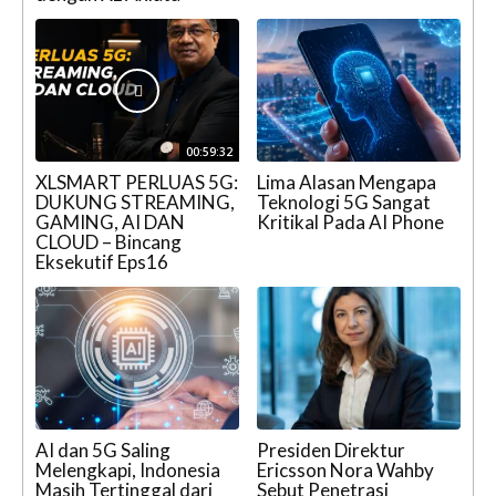
00:59:32
XLSMART PERLUAS 5G:
Lima Alasan Mengapa
DUKUNG STREAMING,
Teknologi 5G Sangat
GAMING, AI DAN
Kritikal Pada AI Phone
CLOUD – Bincang
Eksekutif Eps16
AI dan 5G Saling
Presiden Direktur
Melengkapi, Indonesia
Ericsson Nora Wahby
Masih Tertinggal dari
Sebut Penetrasi