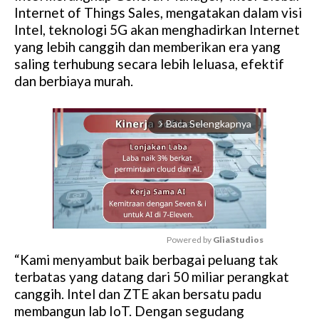
Internet of Things Sales, mengatakan dalam visi
Intel, teknologi 5G akan menghadirkan Internet
yang lebih canggih dan memberikan era yang
saling terhubung secara lebih leluasa, efektif
dan berbiaya murah.
Baca Selengkapnya
arrow_forward_ios
Powered by 
GliaStudios
“Kami menyambut baik berbagai peluang tak
M
terbatas yang datang dari 50 miliar perangkat
u
canggih. Intel dan ZTE akan bersatu padu
t
membangun lab IoT. Dengan segudang
e