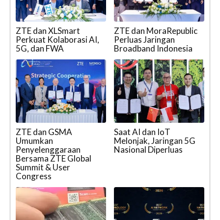
ZTE dan XLSmart
ZTE dan MoraRepublic
Perkuat Kolaborasi AI,
Perluas Jaringan
5G, dan FWA
Broadband Indonesia
ZTE dan GSMA
Saat AI dan IoT
Umumkan
Melonjak, Jaringan 5G
Penyelenggaraan
Nasional Diperluas
Bersama ZTE Global
Summit & User
Congress