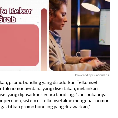
Powered by 
GliaStudios
kan, promo bundling yang disodorkan Telkomsel
untuk nomor perdana yang disertakan, melainkan
M
el yang dipasarkan secara bundling. “Jadi bukannya
u
 perdana, sistem di Telkomsel akan mengenali nomor
t
gaktifkan promo bundling yang ditawarkan,”
e