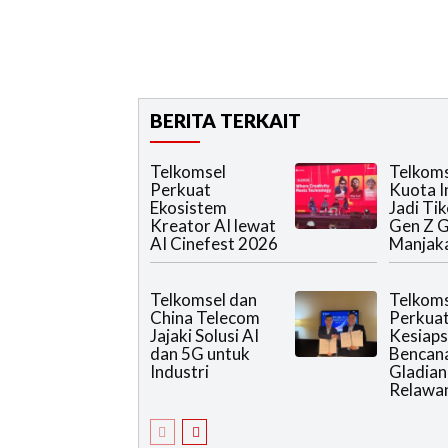
BERITA TERKAIT
Telkomsel
Telkoms
Perkuat
Kuota I
Ekosistem
Jadi Tik
Kreator AI lewat
Gen Z 
AI Cinefest 2026
Manjak
Telkomsel dan
Telkoms
China Telecom
Perkua
Jajaki Solusi AI
Kesiaps
dan 5G untuk
Bencan
Industri
Gladian
Relawa