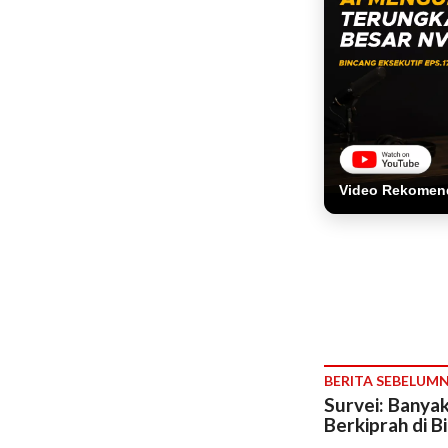
Video Rekomen
BERITA SEBELUM
Survei: Banya
Berkiprah di B