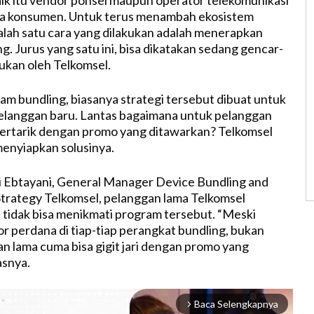
ik itu vendor ponsel maupun operator telekomunikasi
 konsumen. Untuk terus menambah ekosistem
lah satu cara yang dilakukan adalah menerapkan
. Jurus yang satu ini, bisa dikatakan sedang gencar-
ukan oleh Telkomsel.
am bundling, biasanya strategi tersebut dibuat untuk
langgan baru. Lantas bagaimana untuk pelanggan
tertarik dengan promo yang ditawarkan? Telkomsel
menyiapkan solusinya.
 Ebtayani, General Manager Device Bundling and
trategy Telkomsel, pelanggan lama Telkomsel
t tidak bisa menikmati program tersebut. “Meski
r perdana di tiap-tiap perangkat bundling, bukan
an lama cuma bisa gigit jari dengan promo yang
asnya.
Baca Selengkapnya
arrow_forward_ios