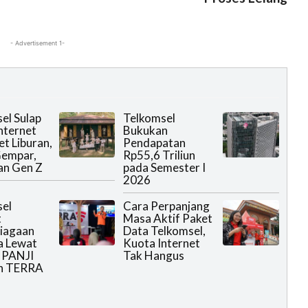
- Advertisement 1-
el Sulap
Telkomsel
nternet
Bukukan
et Liburan,
Pendapatan
Gempar,
Rp55,6 Triliun
an Gen Z
pada Semester I
2026
el
Cara Perpanjang
t
Masa Aktif Paket
iagaan
Data Telkomsel,
a Lewat
Kuota Internet
 PANJI
Tak Hangus
n TERRA