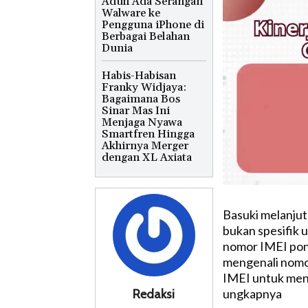
Aduh Ada Serangan
Walware ke
Pengguna iPhone di
Berbagai Belahan
Dunia
Habis-Habisan
Franky Widjaya:
Bagaimana Bos
Sinar Mas Ini
Menjaga Nyawa
Smartfren Hingga
Akhirnya Merger
dengan XL Axiata
Basuki melanjut
bukan spesifik 
nomor IMEI pons
mengenali nomor
IMEI untuk men
ungkapnya
Redaksi