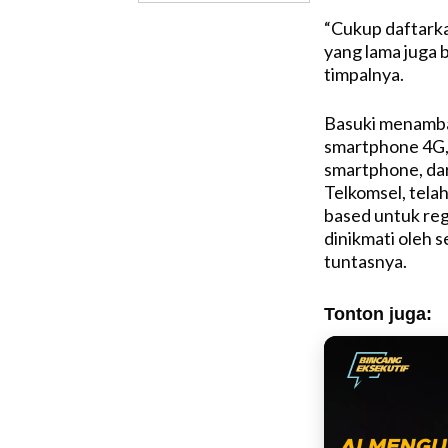
“Cukup daftarka
yang lama juga 
timpalnya.
Basuki menambah
smartphone 4G, 
smartphone, dar
Telkomsel, tela
based untuk reg
dinikmati oleh 
tuntasnya.
Tonton juga: