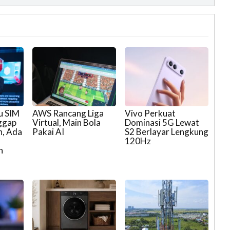
u SIM
AWS Rancang Liga
Vivo Perkuat
ggap
Virtual, Main Bola
Dominasi 5G Lewat
n, Ada
Pakai AI
S2 Berlayar Lengkung
120Hz
n