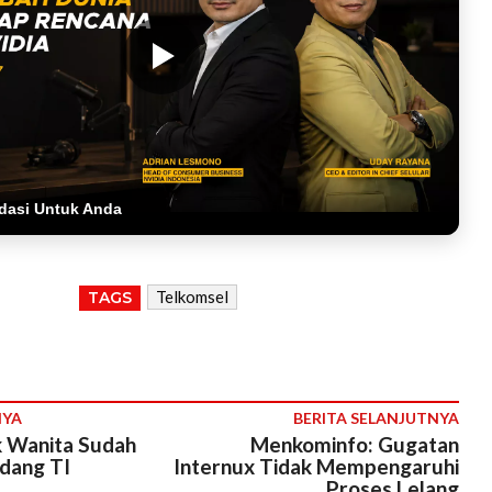
dasi Untuk Anda
Telkomsel
TAGS
NYA
BERITA SELANJUTNYA
k Wanita Sudah
Menkominfo: Gugatan
idang TI
Internux Tidak Mempengaruhi
Proses Lelang