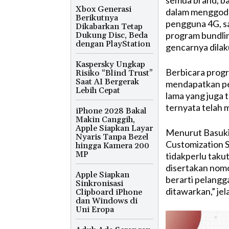
semua brand, ba
Xbox Generasi
dalam menggoda
Berikutnya
pengguna 4G, sa
Dikabarkan Tetap
program bundling
Dukung Disc, Beda
dengan PlayStation
gencarnya dilak
Kaspersky Ungkap
Berbicara progr
Risiko “Blind Trust”
Saat AI Bergerak
mendapatkan pe
Lebih Cepat
lama yang juga 
ternyata telah 
iPhone 2028 Bakal
Makin Canggih,
Apple Siapkan Layar
Menurut Basuki
Nyaris Tanpa Bezel
Customization S
hingga Kamera 200
MP
tidakperlu taku
disertakan nomo
Apple Siapkan
berarti pelangg
Sinkronisasi
ditawarkan,” jel
Clipboard iPhone
dan Windows di
Uni Eropa