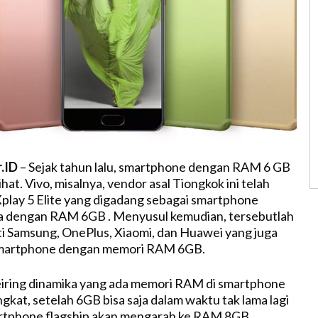
r.ID
– Sejak tahun lalu, smartphone dengan RAM 6 GB
ihat. Vivo, misalnya, vendor asal Tiongkok ini telah
lay 5 Elite yang digadang sebagai smartphone
ia dengan RAM 6GB . Menyusul kemudian, tersebutlah
ti Samsung, OnePlus, Xiaomi, dan Huawei yang juga
martphone dengan memori RAM 6GB.
 seiring dinamika yang ada memori RAM di smartphone
gkat, setelah 6GB bisa saja dalam waktu tak lama lagi
rtphone flagship akan mengarah ke RAM 8GB.