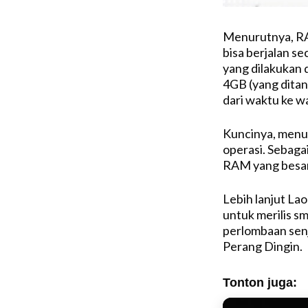
Menurutnya, RA
bisa berjalan se
yang dilakukan
4GB (yang ditan
dari waktu ke 
Kuncinya, menur
operasi. Sebaga
RAM yang besar 
Lebih lanjut La
untuk merilis 
perlombaan senja
Perang Dingin.
Tonton juga: