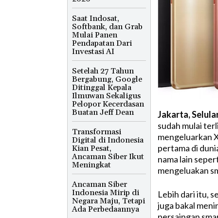
Saat Indosat,
Softbank, dan Grab
Mulai Panen
Pendapatan Dari
Investasi AI
Setelah 27 Tahun
Bergabung, Google
Ditinggal Kepala
Ilmuwan Sekaligus
Pelopor Kecerdasan
Buatan Jeff Dean
Jakarta, Selula
sudah mulai terl
Transformasi
mengeluarkan Xp
Digital di Indonesia
pertama di dun
Kian Pesat,
Ancaman Siber Ikut
nama lain seper
Meningkat
mengeluakan s
Ancaman Siber
Indonesia Mirip di
Lebih dari itu,
Negara Maju, Tetapi
juga bakal menin
Ada Perbedaannya
persaingan sma