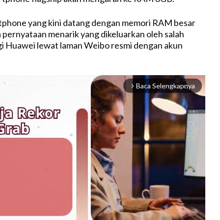
phone yang kini datang dengan memori RAM besar
 pernyataan menarik yang dikeluarkan oleh salah
gi Huawei lewat laman Weibo resmi dengan akun
Baca Selengkapnya
arrow_forward_ios