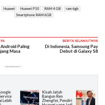
Huawei
Huawei P10
RAM 4 GB
ram 6gb
Smartphone RAM 6GB
NYA
BERITA SELANJUTNYA
i Android Paling
Di Indonesia, Samsung Pay
njang Masa
Debut di Galaxy S8
- Advertisement 1-
Google
Kisah Jatuh
Service
Bangun Ren
i Lebih
Zhengfei, Pendiri
i
Huawei yang Jadi