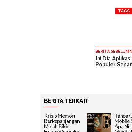
TAGS
BERITA SEBELUM
Ini Dia Aplikas
Populer Sepa
BERITA TERKAIT
Krisis Memori
Tanpa 
Berkepanjangan
Mobile 
Malah Bikin
Apa Nila
Huawei Semakin
Membel