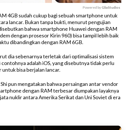
Powered by 
GliaStudios
M 4GB sudah cukup bagi sebuah smartphone untuk
cara lancar. Bukan tanpa bukti, menurut pengujian
M
 disebutkan bahwa smartphone Huawei dengan RAM
u
dem dengan prosesor Kirin 960) bisa tampil lebih baik
t
waktu dibandingkan dengan RAM 6GB.
e
ut dia sebenarnya terletak dari optimalisasi sistem
i contohnya adalah iOS, yang disebutnya tidak perlu
untuk bisa berjalan lancar.
o Shi pun mengatakan bahwa persaingan antar vendor
smartphone dengan RAM terbesar diumpakan layaknya
ta nuklir antara Amerika Serikat dan Uni Soviet di era