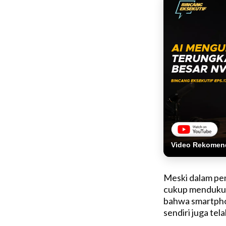
Video Rekomen
Meski dalam pe
cukup mendukun
bahwa smartpho
sendiri juga te