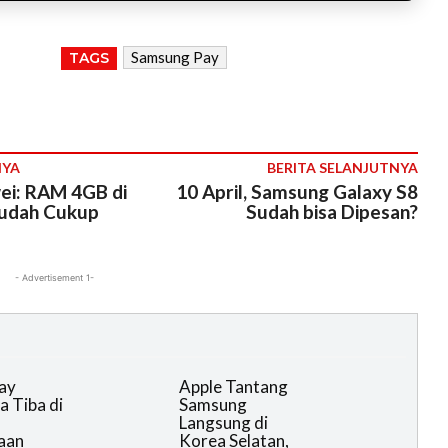
Samsung Pay
TAGS
NYA
BERITA SELANJUTNYA
ei: RAM 4GB di
10 April, Samsung Galaxy S8
udah Cukup
Sudah bisa Dipesan?
- Advertisement 1-
ay
Apple Tantang
a Tiba di
Samsung
Langsung di
aan
Korea Selatan,