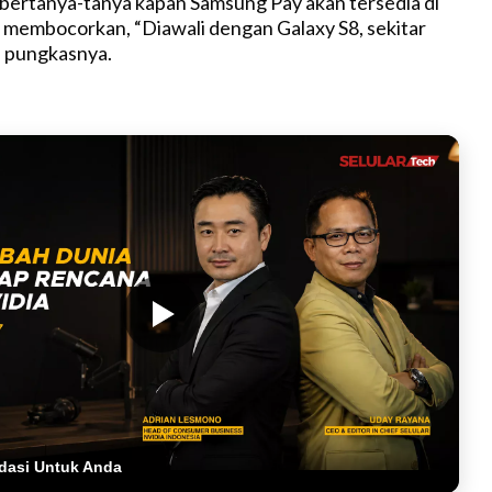
bertanya-tanya kapan Samsung Pay akan tersedia di
f membocorkan, “Diawali dengan Galaxy S8, sekitar
” pungkasnya.
dasi Untuk Anda