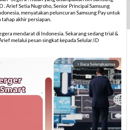
D . Arief Setia Nugroho, Senior Principal Samsung
ndonesia, menyatakan peluncuran Samsung Pay untuk
 tahap akhir persiapan.
gera mendarat di Indonesia. Sekarang sedang trial &
a Arief melalui pesan singkat kepada Selular.ID
Baca Selengkapnya
arrow_forward_ios