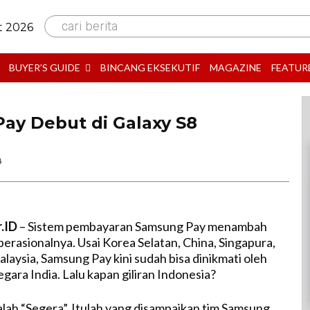
cari berita
t 2026
BUYER’S GUIDE
BINCANG EKSEKUTIF
MAGAZINE
FEATUR
Pay Debut di Galaxy S8
B
r.ID
– Sistem pembayaran Samsung Pay menambah
perasionalnya. Usai Korea Selatan, China, Singapura,
laysia, Samsung Pay kini sudah bisa dinikmati oleh
gara India. Lalu kapan giliran Indonesia?
ah “Segera”. Itulah yang disampaikan tim Samsung