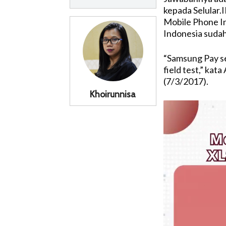
kepada Selular.I
Mobile Phone I
Indonesia sudah
“Samsung Pay se
field test,” kat
(7/3/2017).
Khoirunnisa