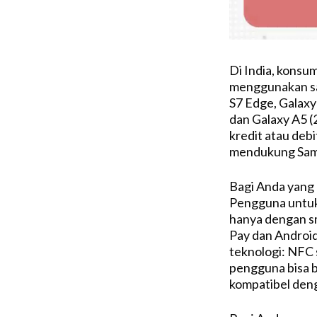
Di India, konsu
menggunakan sa
S7 Edge, Galaxy
dan Galaxy A5 (
kredit atau debi
mendukung Sam
Bagi Anda yang
Pengguna untuk
hanya dengan s
Pay dan Androi
teknologi: NFC 
pengguna bisa b
kompatibel den