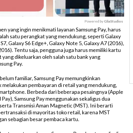
Powered by 
GliaStudios
men yang ingin menikmati layanan Samsung Pay, harus
lah satu perangkat yang mendukung, seperti Galaxy
M
 S7, Galaxy S6 Edge+, Galaxy Note 5, Galaxy A7 (2016),
u
2016). Tentu saja, pengguna juga harus memiliki kartu
t
t yang dikeluarkan oleh salah satu bank yang
e
sung Pay.
 belum familiar, Samsung Pay memungkinkan
 melakukan pembayaran di retail yang mendukung,
martphone. Berbeda dari beberapa pesaingnya (Apple
d Pay), Samsung Pay menggunakan sekaligus dua
serta Transmisi Aman Magnetic (MST). Ini berarti
ertransaksi di mayoritas toko retail, karena MST
gan sebagian besar pembaca kartu.