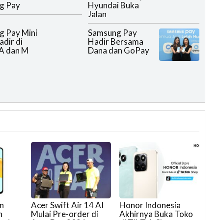
g Pay
Hyundai Buka
Jalan
 Pay Mini
Samsung Pay
adir di
Hadir Bersama
A dan M
Dana dan GoPay
n
Acer Swift Air 14 AI
Honor Indonesia
h
Mulai Pre-order di
Akhirnya Buka Toko