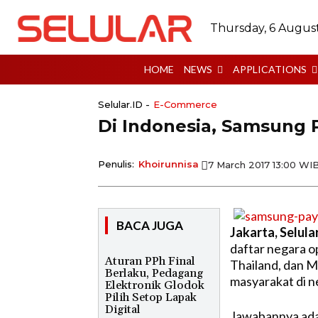
Thursday, 6 Augus
HOME
NEWS
APPLICATIONS
Selular.ID -
E-Commerce
Di Indonesia, Samsung 
Penulis:
Khoirunnisa
7 March 2017 13:00 WI
BACA JUGA
Jakarta, Selula
daftar negara o
Aturan PPh Final
Thailand, dan Ma
Berlaku, Pedagang
masyarakat di ne
Elektronik Glodok
Pilih Setop Lapak
Digital
Jawabannya adal