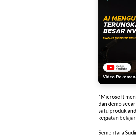
Video Rekomen
“Microsoft men
dan demo secara
satu produk an
kegiatan belajar
Sementara Sudi