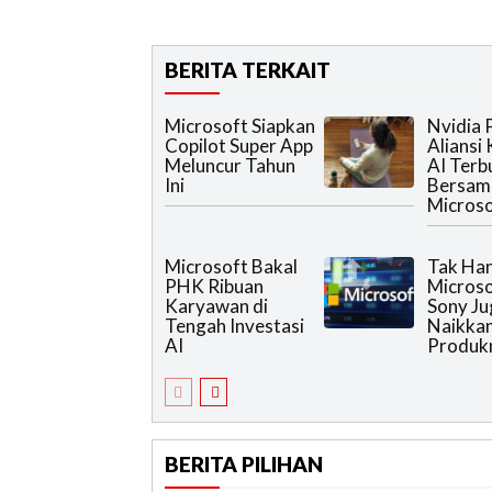
BERITA TERKAIT
Microsoft Siapkan
Nvidia 
Copilot Super App
Aliansi
Meluncur Tahun
AI Terb
Ini
Bersam
Microso
Microsoft Bakal
Tak Han
PHK Ribuan
Microso
Karyawan di
Sony Ju
Tengah Investasi
Naikka
AI
Produk
BERITA PILIHAN