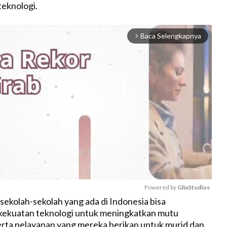
eknologi.
Baca Selengkapnya
arrow_forward_ios
Powered by 
GliaStudios
sekolah-sekolah yang ada di Indonesia bisa
ekuatan teknologi untuk meningkatkan mutu
M
rta pelayanan yang mereka berikan untuk murid dan