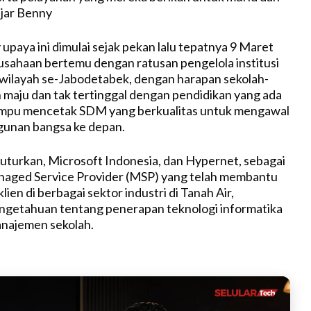
u
ujar Benny
t
e
paya ini dimulai sejak pekan lalu tepatnya 9 Maret
sahaan bertemu dengan ratusan pengelola institusi
 wilayah se-Jabodetabek, dengan harapan sekolah-
 maju dan tak tertinggal dengan pendidikan yang ada
 mampu mencetak SDM yang berkualitas untuk mengawal
unan bangsa ke depan.
turkan, Microsoft Indonesia, dan Hypernet, sebagai
aged Service Provider (MSP) yang telah membantu
klien di berbagai sektor industri di Tanah Air,
getahuan tentang penerapan teknologi informatika
anajemen sekolah.