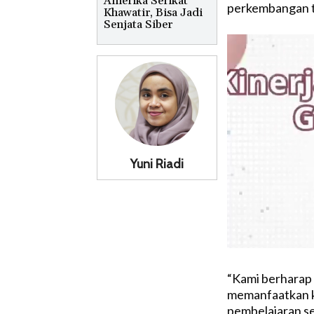
Amerika Serikat
perkembangan t
Khawatir, Bisa Jadi
Senjata Siber
Yuni Riadi
“Kami berharap 
memanfaatkan k
pembelajaran se