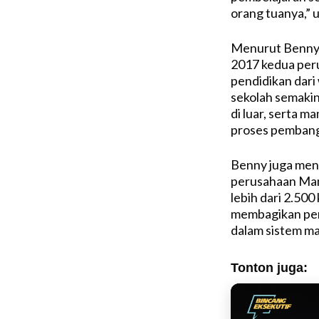
orang tuanya,” 
Menurut Benny u
2017 kedua peru
pendidikan dari
sekolah semakin
di luar, serta
proses pembang
Benny juga menu
perusahaan Man
lebih dari 2.500 
membagikan pen
dalam sistem m
Tonton juga: