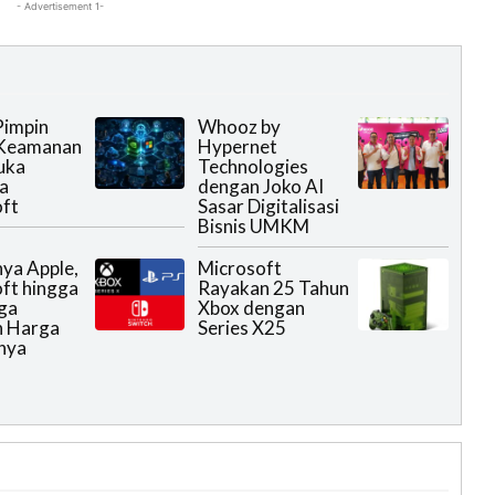
- Advertisement 1-
Pimpin
Whooz by
 Keamanan
Hypernet
uka
Technologies
a
dengan Joko AI
ft
Sasar Digitalisasi
Bisnis UMKM
ya Apple,
Microsoft
ft hingga
Rayakan 25 Tahun
ga
Xbox dengan
n Harga
Series X25
nya