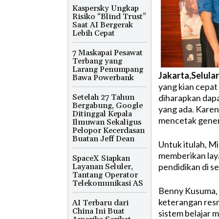
Kaspersky Ungkap
Risiko “Blind Trust”
Saat AI Bergerak
Lebih Cepat
7 Maskapai Pesawat
Terbang yang
Larang Penumpang
Jakarta,Selular
Bawa Powerbank
yang kian cepat 
Setelah 27 Tahun
diharapkan dap
Bergabung, Google
yang ada. Karen
Ditinggal Kepala
mencetak genera
Ilmuwan Sekaligus
Pelopor Kecerdasan
Buatan Jeff Dean
Untuk itulah, 
memberikan laya
SpaceX Siapkan
pendidikan di se
Layanan Seluler,
Tantang Operator
Telekomunikasi AS
Benny Kusuma, 
keterangan res
AI Terbaru dari
China Ini Buat
sistem belajar 