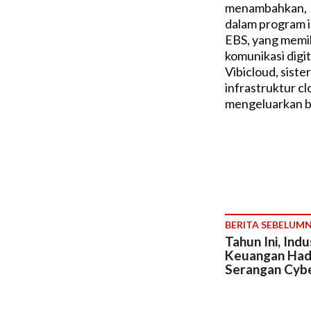
menambahkan,
dalam program in
EBS, yang memi
komunikasi digit
Vibicloud, sist
infrastruktur c
mengeluarkan b
BERITA SEBELUM
Tahun Ini, Indu
Keuangan Had
Serangan Cyb