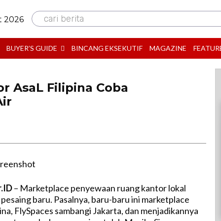
cari berita
t 2026
BUYER’S GUIDE
BINCANG EKSEKUTIF
MAGAZINE
FEATUR
r AsaL Filipina Coba
ir
r.ID
– Marketplace penyewaan ruang kantor lokal
pesaing baru. Pasalnya, baru-baru ini marketplace
ipina, FlySpaces sambangi Jakarta, dan menjadikannya