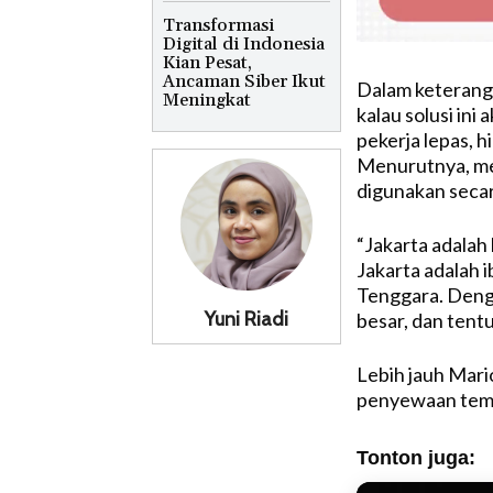
Transformasi
Digital di Indonesia
Kian Pesat,
Ancaman Siber Ikut
Dalam keterang
Meningkat
kalau solusi ini
pekerja lepas, 
Menurutnya, mer
digunakan secar
“Jakarta adalah
Jakarta adalah 
Tenggara. Deng
Yuni Riadi
besar, dan tentu
Lebih jauh Mari
penyewaan tempa
Tonton juga: