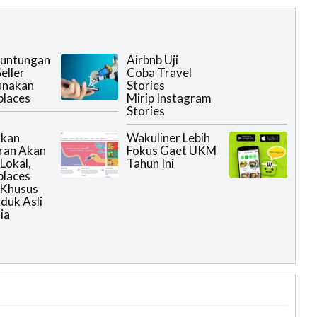
euntungan
Airbnb Uji
eller
Coba Travel
nakan
Stories
places
Mirip Instagram
Stories
tkan
Wakuliner Lebih
ran Akan
Fokus Gaet UKM
Lokal,
Tahun Ini
places
 Khusus
oduk Asli
ia