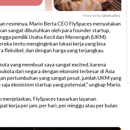
Powered by 
GliaStudios
an resminya, Mario Berta CEO FlySpaces menyatakan
 akan sangat dibutuhkan oleh para founder startup,
M
hingga pemilik Usaha Kecil dan Menengah (UKM).
u
eka tentu menginginkan lokasi kerja yang bisa
t
a fleksibel, dan dengan harga yang terjangkau.
e
 kota yang membuat saya sangat excited, karena
ibukota dari negara dengan ekonomi terbesar di Asia
an pertumbuhan yang sangat pesat, jumlah UKM yang
 saja ekosistem startup yang potensial,” ungkap Mario.
o menjelaskan, FlySpaces tawarkan layanan
t kerja per jam, per hari, per minggu atau per bulan.