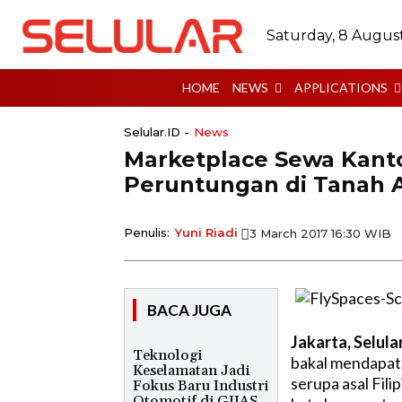
Saturday, 8 Augus
HOME
NEWS
APPLICATIONS
Selular.ID -
News
Marketplace Sewa Kanto
Peruntungan di Tanah A
Penulis:
Yuni Riadi
3 March 2017 16:30 WIB
BACA JUGA
Jakarta, Selula
Teknologi
bakal mendapat 
Keselamatan Jadi
serupa asal Fil
Fokus Baru Industri
Otomotif di GIIAS