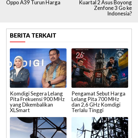
Oppo A39 Turun Harga
Kuartal 2 Asus Boyong
Zenfone 3 Go ke
Indonesia?
BERITA TERKAIT
Komdigi Segera Lelang
Pengamat Sebut Harga
Pita Frekuensi 900 MHz
Lelang Pita 700 MHz
yang Dikembalikan
dan 2,6 GHz Komdigi
XLSmart
Terlalu Tinggi