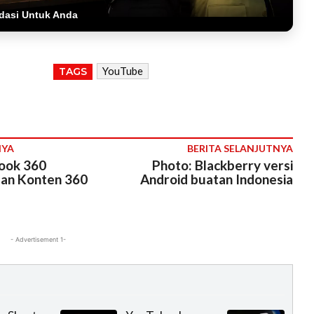
dasi Untuk Anda
YouTube
TAGS
NYA
BERITA SELANJUTNYA
book 360
Photo: Blackberry versi
-an Konten 360
Android buatan Indonesia
- Advertisement 1-