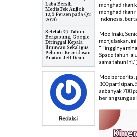
Laba Bersih
menghadirkan k
MediaTek Anjlok
menghadirkan ru
12,6 Persen pada Q2
Indonesia, bert
2026
Setelah 27 Tahun
Moe Inaki, Seni
Bergabung, Google
menjelaskan, in
Ditinggal Kepala
“Tingginya mina
Ilmuwan Sekaligus
Pelopor Kecerdasan
Space tahun la
Buatan Jeff Dean
sama tahun ini,” 
Moe bercerita, p
300 partisipan.
sebanyak 700 pa
berlangsung sel
Redaksi