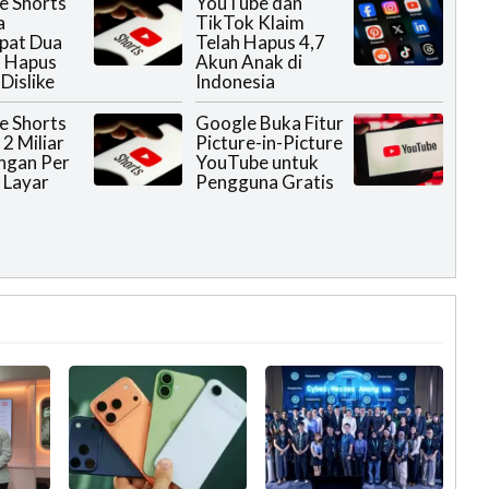
e Shorts
YouTube dan
a
TikTok Klaim
pat Dua
Telah Hapus 4,7
n Hapus
Akun Anak di
Dislike
Indonesia
e Shorts
Google Buka Fitur
2 Miliar
Picture-in-Picture
ngan Per
YouTube untuk
i Layar
Pengguna Gratis