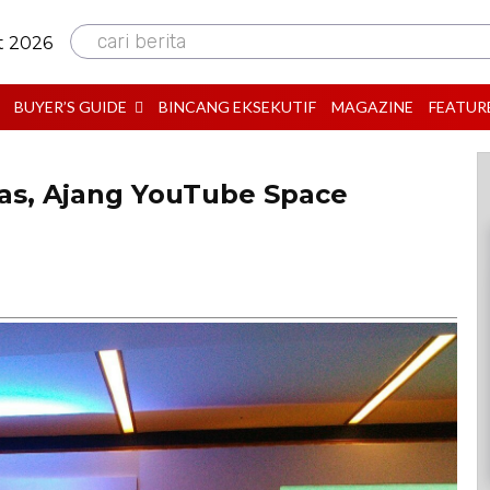
cari berita
t 2026
BUYER’S GUIDE
BINCANG EKSEKUTIF
MAGAZINE
FEATUR
tas, Ajang YouTube Space