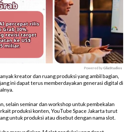
Powered by 
GliaStudios
anyak kreator dan ruang produksi yang ambil bagian,
jang ini dapat terus memberdayakan generasi digital di
M
alnya.
u
t
n, selain seminar dan workshop untuk pembekalan
e
kait produksi konten, YouTube Space Jakarta turut
ng untuk produksi atau disebut dengan nama slot.