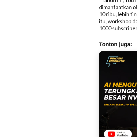
“Tahun ini, You
dimanfaatkan ol
10 ribu, lebih t
itu, workshop d
1000 subscriber,
Tonton juga: