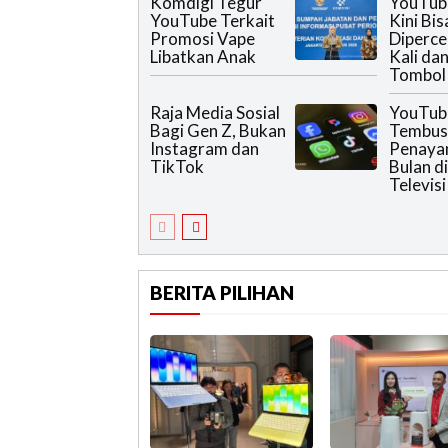
Komdigi Tegur
YouTub
YouTube Terkait
Kini Bis
Promosi Vape
Diperce
Libatkan Anak
Kali da
Tombol 
Raja Media Sosial
YouTub
Bagi Gen Z, Bukan
Tembus 
Instagram dan
Penaya
TikTok
Bulan d
Televisi
BERITA PILIHAN