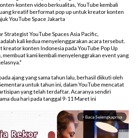
onten-konten video berkualitas, YouTube kembali
ang kreatif berformat pop up untuk kreator konten
ajuk YouTube Space Jakarta
or Strategist YouTube Spaces Asia Pacific,
i adalah kali kedua menyelenggarakan acara tersebut.
t kreator konten Indonesia pada YouTube Pop Up
lu, membuat kami kembali menyelenggrakan event yang
jelasnya.”
ada ajang yang sama tahun lalu, berhasil diikuti oleh
 Sementara untuk tahun ini, dalam YouTube mencatat
rtisipan yang telah terdaftar. Acaranya sendiri
ama dua hari pada tanggal 9-11 Maret ini
Baca Selengkapnya
arrow_forward_ios