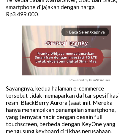
smartphone dijajakan dengan harga
Rp3.499.000.
Baca Selengkapnya
arrow_forward_ios
Powered by 
GliaStudios
Sayangnya, kedua halaman e-commerce
M
tersebut tidak memaparkan daftar spesifikasi
u
resmi BlackBerry Aurora (saat ini). Mereka
t
hanya menampilkan penampilan smartphone,
e
yang ternyata hadir dengan desain full
touchscreen, berbeda dengan KeyOne yang
mengusung keyboard ciri khas perusahaan.