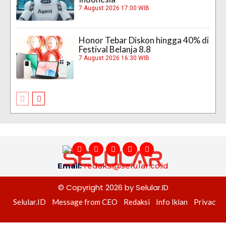
7 August 2026 17:00 WIB
Honor Tebar Diskon hingga 40% di
Festival Belanja 8.8
7 August 2026 16:30 WIB
Email:
redaksi@selular.co.id
© Copyright 2026 by Selular.ID
Selular.ID
Message from CEO
Redaksi
Info Iklan
Privacy P