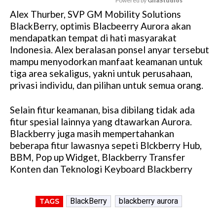
Powered by 
GliaStudios
Alex Thurber, SVP GM Mobility Solutions
M
BlackBerry, optimis Blacbeerry Aurora akan
u
mendapatkan tempat di hati masyarakat
t
Indonesia. Alex beralasan ponsel anyar tersebut
e
mampu menyodorkan manfaat keamanan untuk
tiga area sekaligus, yakni untuk perusahaan,
privasi individu, dan pilihan untuk semua orang.
Selain fitur keamanan, bisa dibilang tidak ada
fitur spesial lainnya yang dtawarkan Aurora.
Blackberry juga masih mempertahankan
beberapa fitur lawasnya sepeti Blckberry Hub,
BBM, Pop up Widget, Blackberry Transfer
Konten dan Teknologi Keyboard Blackberry
BlackBerry
blackberry aurora
TAGS