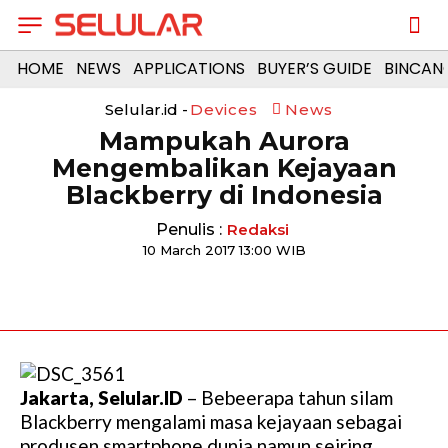
HOME
NEWS
APPLICATIONS
BUYER’S GUIDE
BINCAN
Selular.id -
Devices
News
Mampukah Aurora
Mengembalikan Kejayaan
Blackberry di Indonesia
Penulis :
Redaksi
10 March 2017 13:00 WIB
Jakarta, Selular.ID
– Bebeerapa tahun silam
Blackberry mengalami masa kejayaan sebagai
produsen smartphone dunia.namun seiring