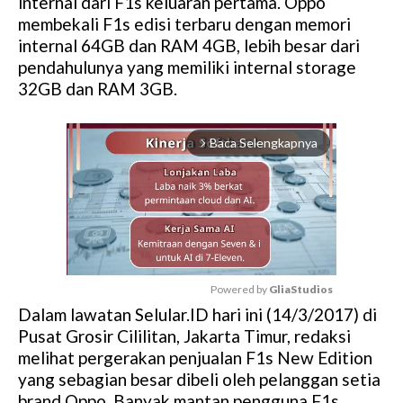
internal dari F1s keluaran pertama. Oppo
membekali F1s edisi terbaru dengan memori
internal 64GB dan RAM 4GB, lebih besar dari
pendahulunya yang memiliki internal storage
32GB dan RAM 3GB.
Baca Selengkapnya
arrow_forward_ios
Powered by 
GliaStudios
Dalam lawatan Selular.ID hari ini (14/3/2017) di
M
Pusat Grosir Cililitan, Jakarta Timur, redaksi
u
melihat pergerakan penjualan F1s New Edition
t
yang sebagian besar dibeli oleh pelanggan setia
e
brand Oppo. Banyak mantan pengguna F1s