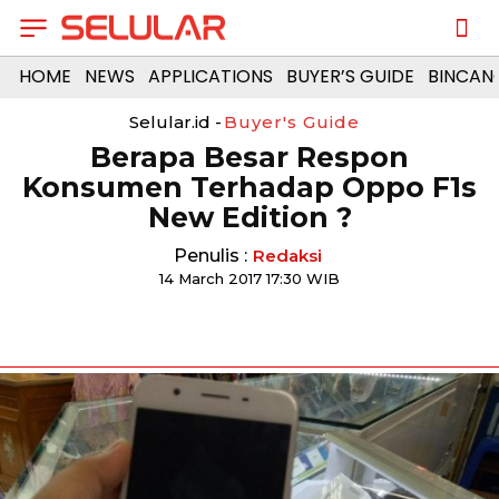
HOME
NEWS
APPLICATIONS
BUYER’S GUIDE
BINCAN
Selular.id -
Buyer's Guide
Berapa Besar Respon
Konsumen Terhadap Oppo F1s
New Edition ?
Penulis :
Redaksi
14 March 2017 17:30 WIB