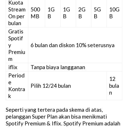
Kuota
Stream
500
1G
1G
2G
5G
10G
On per
MB
B
B
B
B
B
bulan
Gratis
Spotif
y
6 bulan dan diskon 10% seterusnya
Premiu
m
iflix
Tanpa biaya langganan
Period
12
e
Pilih 12/24 bulan
bula
Kontra
n
k
Seperti yang tertera pada skema di atas,
pelanggan Super Plan akan bisa menikmati
Spotify Premium & Iflix. Spotify Premium adalah