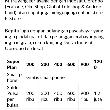
Mitra yang kerjasama dengan Indosat Ooredoo
(Erafone, Oke Shop, Global Teleshop & Android
Land) atau dapat juga mengunjungi online store
E-Store.
Begitu juga dengan pelanggan pascabayar yang
ingin pindah paket dan pelanggan prabayar yang
ingin migrasi, cukup kunjungi Gerai Indosat
Ooredoo terdekat.
Super
120
200
300
400
600
900
Plan
0
Smartp
Gratis smartphone
hone
Saldo
Pulsa
200
300
400
600
900
1,2
per
ribu
ribu
ribu
ribu
ribu
juta
bulan