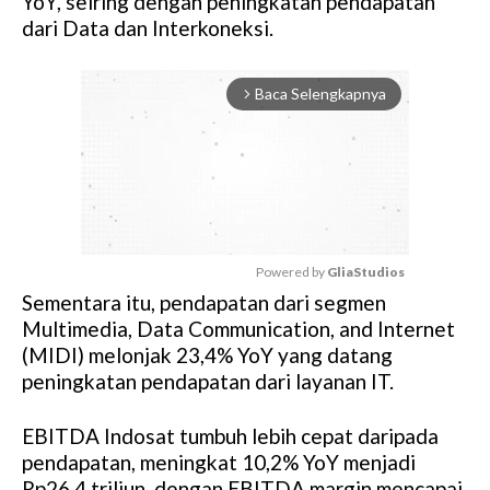
YoY, seiring dengan peningkatan pendapatan
dari Data dan Interkoneksi.
Baca Selengkapnya
arrow_forward_ios
Powered by 
GliaStudios
Sementara itu, pendapatan dari segmen
M
Multimedia, Data Communication, and Internet
u
(MIDI) melonjak 23,4% YoY yang datang
t
peningkatan pendapatan dari layanan IT.
e
EBITDA Indosat tumbuh lebih cepat daripada
pendapatan, meningkat 10,2% YoY menjadi
Rp26,4 triliun, dengan EBITDA margin mencapai