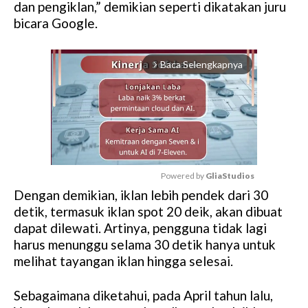
dan pengiklan,” demikian seperti dikatakan juru
bicara Google.
Baca Selengkapnya
arrow_forward_ios
Powered by 
GliaStudios
Dengan demikian, iklan lebih pendek dari 30
M
detik, termasuk iklan spot 20 deik, akan dibuat
u
dapat dilewati. Artinya, pengguna tidak lagi
t
harus menunggu selama 30 detik hanya untuk
e
melihat tayangan iklan hingga selesai.
Sebagaimana diketahui, pada April tahun lalu,