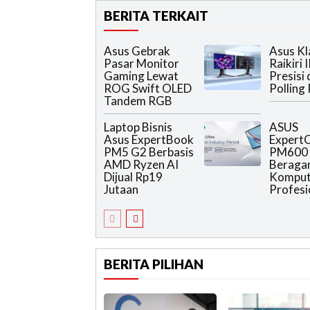
BERITA TERKAIT
Asus Gebrak
Asus K
Pasar Monitor
Raikiri 
Gaming Lewat
Presisi
ROG Swift OLED
Polling
Tandem RGB
Laptop Bisnis
ASUS
Asus ExpertBook
Expert
PM5 G2 Berbasis
PM600 
AMD Ryzen AI
Beraga
Dijual Rp19
Komput
Jutaan
Profesi
BERITA PILIHAN