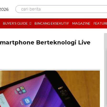
cari berita
 2026
BUYER’S GUIDE
BINCANG EKSEKUTIF
MAGAZINE
FEATUR
martphone Berteknologi Live