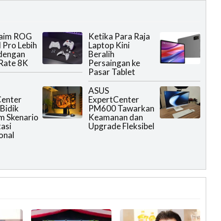
laim ROG
Ketika Para Raja
II Pro Lebih
Laptop Kini
 dengan
Beralih
 Rate 8K
Persaingan ke
Pasar Tablet
ASUS
Center
ExpertCenter
Bidik
PM600 Tawarkan
m Skenario
Keamanan dan
asi
Upgrade Fleksibel
onal