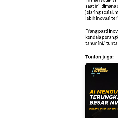
saat ini, dimana 
jejaring sosial,
lebih inovasi ter
“Yang pasti ino
kendala perangka
tahun ini,” tunt
Tonton juga: