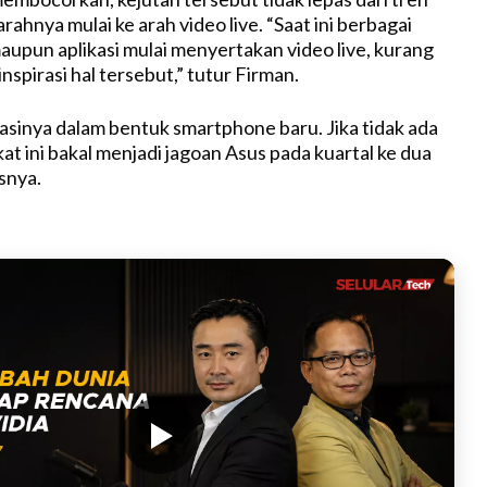
t
arahnya mulai ke arah video live. “Saat ini berbagai
e
 maupun aplikasi mulai menyertakan video live, kurang
inspirasi hal tersebut,” tutur Firman.
vasinya dalam bentuk smartphone baru. Jika tidak ada
t ini bakal menjadi jagoan Asus pada kuartal ke dua
asnya.