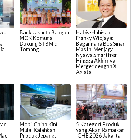
owo
Bank Jakarta Bangun
Habis-Habisan
MCK Komunal
Franky Widjaya:
ga
Dukung STBM di
Bagaimana Bos Sinar
ia
Tomang
Mas Ini Menjaga
Nyawa Smartfren
Hingga Akhirnya
Merger dengan XL
Axiata
kan
Mobil China Kini
5 Kategori Produk
Mulai Kalahkan
yang Akan Ramaikan
Mac
Produk Jepang,
IGHE 2026 Jakarta