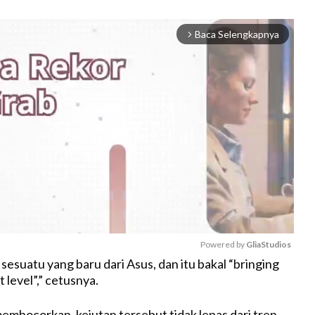
Baca Selengkapnya
arrow_forward_ios
Powered by 
GliaStudios
esuatu yang baru dari Asus, dan itu bakal “bringing
t level”,” cetusnya.
M
u
membocorkan, kejutan tersebut tidak lepas dari tren