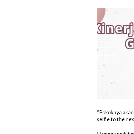
“Pokoknya akan s
selfie to the nex
Firman sedikit 