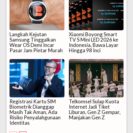
Langkah Kejutan
Xiaomi Boyong Smart
Samsung Tinggalkan
TV S Mini LED 2026 ke
Wear OS Demi Incar
Indonesia, Bawa Layar
Pasar Jam Pintar Murah
Hingga 98 Inci
Registrasi Kartu SIM
Telkomsel Sulap Kuota
Biometrik Dianggap
Internet Jadi Tiket
Masih Tak Aman, Ada
Liburan, Gen Z Gempar,
Risiko Penyalahgunaan
Manjakan Gen Z
Identitas