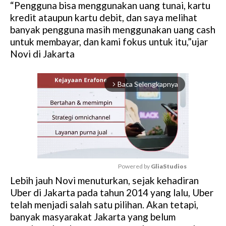
“Pengguna bisa menggunakan uang tunai, kartu
kredit ataupun kartu debit, dan saya melihat
banyak pengguna masih menggunakan uang cash
untuk membayar, dan kami fokus untuk itu,”ujar
Novi di Jakarta
Baca Selengkapnya
arrow_forward_ios
Powered by 
GliaStudios
Lebih jauh Novi menuturkan, sejak kehadiran
M
Uber di Jakarta pada tahun 2014 yang lalu, Uber
u
telah menjadi salah satu pilihan. Akan tetapi,
t
banyak masyarakat Jakarta yang belum
e